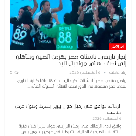
آخر الأخبار
إنجاز تاريخي.. ناشئات مصر يهزمن الصين ويتأهلن
إلى نصف نهائي مونديال اليد
زياد عاطف
6 أغسطس 2026
0
واصل منتخب مصر للناشئات لكرة اليد تحت 18 عامًا كتابة التاريخ،
بعدما حجز مقعده في الدور نصف النهائي لبطولة العالم…
الزمالك يوافق على رحيل خوان بيزيرا بشرط وصول عرض
مناسب
6 أغسطس 2026
وافق نادي الزمالك على رحيل البرازيلي خوان بيزيرا خلال فترة
الانتقالات الصيفية الحالية، بشرط تلقي عرض رسمي يلبي…