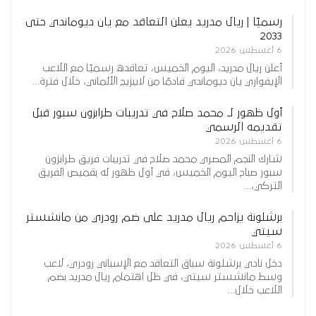
رسميًا | ريال مدريد يعلن التعاقد مع يان ديوماندي حتى
2033
6 أغسطس 2026
أعلن ريال مدريد، اليوم الخميس، تعاقده رسميًا مع اللاعب
الإيفواري يان ديوماندي قادمًا من لايبزيج الألماني، خلال فترة…
أول ظهور لـ محمد صلاح في تدريبات طرابزون سبور قبل
تقديمه الرسمي
6 أغسطس 2026
شارك النجم المصري محمد صلاح في تدريبات فريق طرابزون
سبور صباح اليوم الخميس، في أول ظهور له بقميص الفريق
التركي،…
برشلونة يزاحم ريال مدريد على ضم رودري من مانشستر
سيتي
6 أغسطس 2026
دخل نادي برشلونة سباق التعاقد مع الإسباني رودري، لاعب
وسط مانشستر سيتي، في ظل اهتمام ريال مدريد بضم
اللاعب خلال…