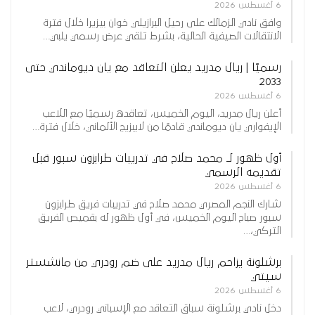
6 أغسطس 2026
وافق نادي الزمالك على رحيل البرازيلي خوان بيزيرا خلال فترة
الانتقالات الصيفية الحالية، بشرط تلقي عرض رسمي يلبي…
رسميًا | ريال مدريد يعلن التعاقد مع يان ديوماندي حتى
2033
6 أغسطس 2026
أعلن ريال مدريد، اليوم الخميس، تعاقده رسميًا مع اللاعب
الإيفواري يان ديوماندي قادمًا من لايبزيج الألماني، خلال فترة…
أول ظهور لـ محمد صلاح في تدريبات طرابزون سبور قبل
تقديمه الرسمي
6 أغسطس 2026
شارك النجم المصري محمد صلاح في تدريبات فريق طرابزون
سبور صباح اليوم الخميس، في أول ظهور له بقميص الفريق
التركي،…
برشلونة يزاحم ريال مدريد على ضم رودري من مانشستر
سيتي
6 أغسطس 2026
دخل نادي برشلونة سباق التعاقد مع الإسباني رودري، لاعب