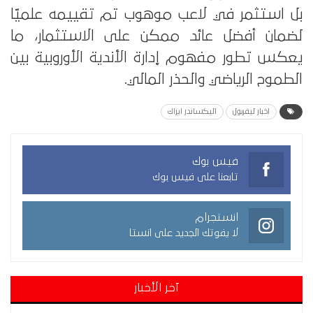
بل استثمر في لاعب موهوب تم تقييمه علميًا
لضمان أفضل عائد ممكن على الاستثمار، ما
يعكس تطور مفهوم إدارة الأندية الأوروبية بين
الطموح الرياضي والحذر المالي.
اخبار ليفربول
اليكساندر ايزاك
فيس بوك
تابعنا على فيس بوك
انستجرام
لا يفوتك الجديد على انستا
آخر الأخبار