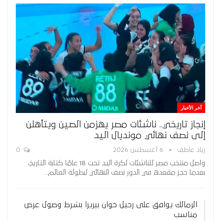
آخر الأخبار
إنجاز تاريخي.. ناشئات مصر يهزمن الصين ويتأهلن
إلى نصف نهائي مونديال اليد
زياد عاطف
6 أغسطس 2026
0
واصل منتخب مصر للناشئات لكرة اليد تحت 18 عامًا كتابة التاريخ،
بعدما حجز مقعده في الدور نصف النهائي لبطولة العالم…
الزمالك يوافق على رحيل خوان بيزيرا بشرط وصول عرض
مناسب