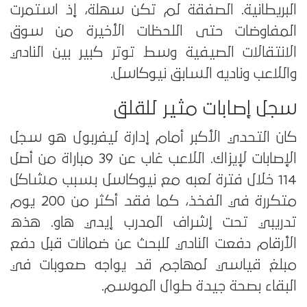
البريطانية. الصفقة لم تكن سهلة، إذ استمرت
المفاوضات حتى اللحظات الأخيرة من سوق
الانتقالات الصيفية وسط توتر كبير بين النادي
واللاعب وناديه السابق نيوكاسل.
سجل إصابات مثير للقلق
كان التحدي الأكبر أمام إدارة ليفربول هو سجل
الإصابات لإيزاك. اللاعب غاب عن 39 مباراة من أصل
114 خلال فترة لعبه مع نيوكاسل بسبب مشاكل
متكررة في الفخذ، كما فقد أكثر من 200 يوم
تدريبي تحت إشراف المدرب إيدي هاو. هذه
الأرقام دفعت النادي للبحث عن ضمانات قبل دفع
مبلغ قياسي لمهاجم قد يواجه صعوبات في
البقاء بصحة جيدة طوال الموسم.