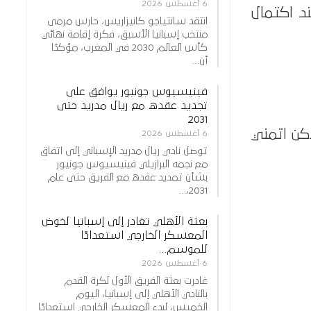
6 أغسطس 2026
ند اكتمال
انتقد سانتياجو كانيزاريس، حارس مرمى
منتخب إسبانيا الأسبق، فكرة إقامة نهائي
كأس العالم 2030 في المغرب، مؤكدًا
أن…
فينيسيوس جونيور يوافق على
تجديد عقده مع ريال مدريد حتى
2031
قلل العدد، لاكن اتمني
6 أغسطس 2026
توصل نادي ريال مدريد الإسباني إلى اتفاق
مع نجمه البرازيلي فينيسيوس جونيور
بشأن تمديد عقده مع الفريق حتى عام
2031،…
بعثة الأهلي تغادر إلى إسبانيا لخوض
المعسكر الخارجي استعدادًا
للموسم…
6 أغسطس 2026
غادرت بعثة الفريق الأول لكرة القدم
بالنادي الأهلي إلى إسبانيا، اليوم
الخميس، لبدء المعسكر الخارجي استعدادًا