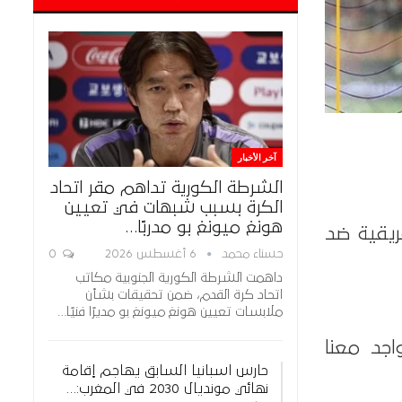
آخر الأخبار
الشرطة الكورية تداهم مقر اتحاد
الكرة بسبب شبهات في تعيين
هونغ ميونغ بو مدربًا…
يقية ضد
حسناء محمد
6 أغسطس 2026
0
داهمت الشرطة الكورية الجنوبية مكاتب
اتحاد كرة القدم، ضمن تحقيقات بشأن
ملابسات تعيين هونغ ميونغ بو مديرًا فنيًا…
يتواجد معنا
حارس اسبانيا السابق يهاجم إقامة
نهائي مونديال 2030 في المغرب:…