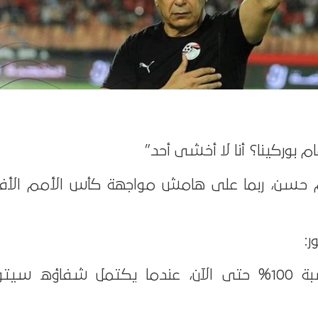
حسن، ربما على هامش مواجهة كأس الأمم الأفر
“هو لم يتعافى بنسبة 100% حتى الآن، عندما يكتمل شفاؤه س