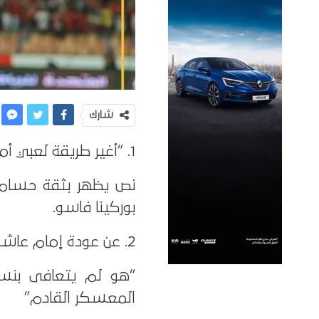
شارك
1. “أغير طريقة لعبي أمام بوركينا؟ أنا لا أخشى أحد”
نص يظهر بثقة حسام 
بوركينا فاسو.
2. عن عودة إمام عاشور:
المعسكر القادم”