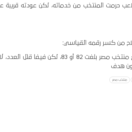
للاعب حرمت المنتخب من خدماته، لكن عودته قريبة ع
“أعتقد أن أهدافي مع منتخب مصر بلغت 82 أو 83، لكن فيفا 
ون هدف
منتخب مصر