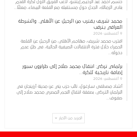
حسم أحمد عبد الرحيم إيشو، لاعب الفريق الأول لكرة القدم
بنادي الزمالك، الجدل حول مستقبله مع القلعة البيضاء، معلنًا…
محمد شريف يقترب من الرحيل عن الأهلي.. والشرطة
العراقي يترقب
9 أغسطس 2026
اقترب محمد شريف، مهاجم الأهلي، من الرحيل عن القلعة
الحمراء خلال فترة الانتقالات الصيفية الحالية، في ظل عدم
دخوله…
برلماني تركي: انتقال محمد صلاح إلى طرابزون سبور
إضافة تاريخية للكرة…
9 أغسطس 2026
أشاد مصطفى سارغول، نائب حزب يني عن مدينة أرزينجان في
البرلمان التركي، بصفقة انتقال النجم المصري محمد صلاح إلى
صفوف…
المزيد من الأخبار