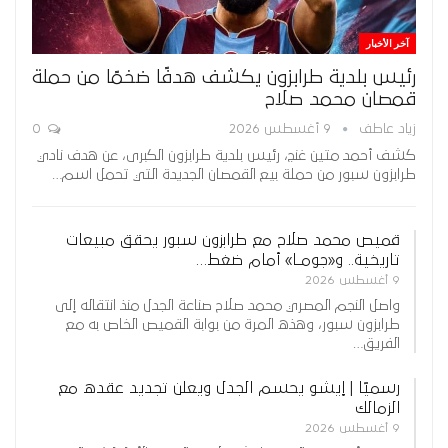
آخر الأخبار
رئيس بلدية طرابزون يكشف هدفًا ضخمًا من حملة
قمصان محمد صلاح
زياد عاطف
9 أغسطس 2026
0
كشف أحمد متين غنج، رئيس بلدية طرابزون الكبرى، عن هدف نادي
طرابزون سبور من حملة بيع القمصان الجديدة التي تحمل اسم…
قميص محمد صلاح مع طرابزون سبور يحقق مبيعات
تاريخية.. و«جومـا» أمام ضغط…
9 أغسطس 2026
واصل النجم المصري محمد صلاح صناعة الجدل منذ انتقاله إلى
طرابزون سبور، وهذه المرة من بوابة القميص الخاص به مع
الفريق…
رسميًا | إيشو يحسم الجدل ويعلن تجديد عقده مع
الزمالك
9 أغسطس 2026