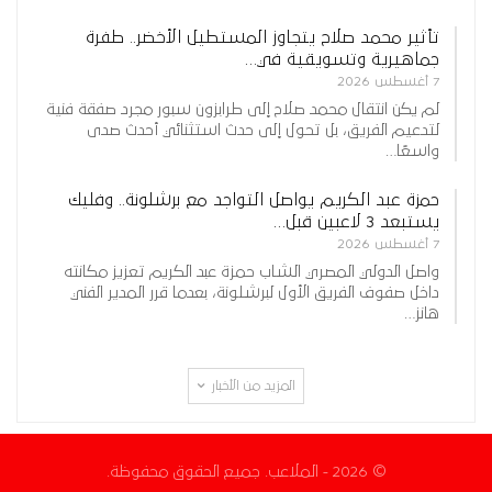
تأثير محمد صلاح يتجاوز المستطيل الأخضر.. طفرة
جماهيرية وتسويقية في…
7 أغسطس 2026
لم يكن انتقال محمد صلاح إلى طرابزون سبور مجرد صفقة فنية
لتدعيم الفريق، بل تحول إلى حدث استثنائي أحدث صدى
واسعًا…
حمزة عبد الكريم يواصل التواجد مع برشلونة.. وفليك
يستبعد 3 لاعبين قبل…
7 أغسطس 2026
واصل الدولي المصري الشاب حمزة عبد الكريم تعزيز مكانته
داخل صفوف الفريق الأول لبرشلونة، بعدما قرر المدير الفني
هانز…
المزيد من الأخبار
© 2026 - الملاعب. جميع الحقوق محفوظة.