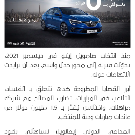
منذ انتخاب صامويل إيتو في ديسمبر 2021،
تحوّلت فترته إلى محور جدل واسع، بعد أن تزايدت
الاتهامات حوله.
أبرز القضايا المطروحة ضده تتعلق بـ الفساد،
التلاعب في المباريات، تضارب المصالح مع شركة
مراهنات، واختلاس يُقدَّر بـ 1.5 مليون دولار من
عائدات مباريات ودية للمنتخب.
المحامي الدولي إيمانويل نساهلاي يقود