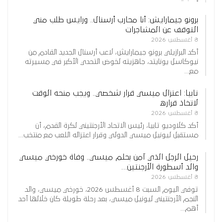
برونو جيمارايش: أنا محارب أرسنال.. ورايس طلب مني
التوقف عن المشاجرات
8 أغسطس 2026
أكد البرازيلي برونو جيمارايش، لاعب أرسنال الجديد القادم من
نيوكاسل يونايتد، جاهزيته لخوض التحدي الأكبر في مسيرته
مع…
تابيا: اعتزال ميسي قرار شخصي.. ويجب منحه الوقت
لاتخاذ قراره
8 أغسطس 2026
أكد كلاوديو تابيا، رئيس الاتحاد الأرجنتيني لكرة القدم، أن
مستقبل ليونيل ميسي الدولي وقرار اعتزاله اللعب مع منتخب…
رحيل الرجل الذي آمن بحلم ميسي.. وفاة خورخي ميسي
والد أسطورة الأرجنتين…
8 أغسطس 2026
توفي اليوم السبت 8 أغسطس 2026، خورخي ميسي، والد
النجم الأرجنتيني ليونيل ميسي، بعد رحلة طويلة كان خلالها أحد
أهم…