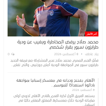
آخر الأخبار
محمد صلاح يرفض المخاطرة ويغيب عن ودية
طرابزون سبور بقرار شخصي
زياد عاطف
8 أغسطس 2026
0
فضّل النجم المصري محمد صلاح عدم المشاركة مع فريقه الجديد
طرابزون سبور في المواجهة الودية أمام جوزتيبي، والتي تقام…
الأهلي يفتتح ودياته في معسكر إسبانيا بمواجهة
بادالونا استعدادًا للموسم…
8 أغسطس 2026
يستعد الفريق الأول لكرة القدم بالنادي الأهلي لخوض أولى
مبارياته الودية خلال معسكره المغلق المقام حاليًا في
إسبانيا،…