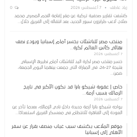
زياد عاطف
7 أغسطس 2026
0
كشفت تقارير صحفية تركية عن مقر إقامة النجم المصري محمد
صلاح، لاعب طرابزون سبور الجديد، بعد انتقاله إلى الفريق خلال…
منتخب مصر للناشئات يخسر أمام إسبانيا ويودع نصف
نهائي كأس العالم لكرة…
7 أغسطس 2026
خسر منتخب مصر لكرة اليد للناشئات أمام نظيره الإسباني
بنتيجة 27-26، في المباراة التي جمعت بينهما اليوم الجمعة،
ضمن…
خاص | عقوبة شيكو بانزا قد تكون الأكبر في تاريخ
الزمالك بسبب أزمة…
7 أغسطس 2026
يواجه شيكو بانزا أزمة جديدة داخل نادي الزمالك، بعدما تأخر عن
العودة إلى القاهرة للانتظام في معسكر الفريق استعدادًا…
موقع الملاعب يكشف سبب غياب منصف بقرار عن سفر
الأهلي إلى إسبانيا