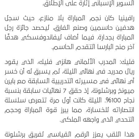
السوبر الإسباني إثارة على الإطلاق.
رافينيا كان نجم المباراة بلا منازع، حيث سجل
هدفين حاسمين وصنع الفارق، ليحصد جائزة رجل
المباراة بجدارة. فيما أضاف ليفاندوفسكي هدفًا
آخر منح البارسا التقدم الحاسم.
فليك: المدرب الألماني هانزي فليك، الذي يقود
ريال مدريد في نهائي الليلة، لم يسبق له أن خسر
أي نهائي في مسيرته التدريبية السابقة مع بايرن
ميونخ وبرشلونة، إذ حقق 7 نهائيات سابقة بنسبة
نجاح 100%. الليلة كانت أول مرة تتعرض سلسلة
انتصاراته للخسارة، مما يبرز قوة المباراة وحجم
التحدي الذي واجهه الملكي.
هذا اللقب يعزز الرقم القياسي لفريق برشلونة