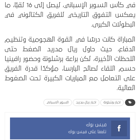
في كأس السوبر الإسباني، ليصل إلى 16 لقبًا، ما
يعكس التفوق التاريخي للفريق الكتالوني في
البطولات الكبرى.
المباراة كانت درسًا في القوة الهجومية وتنظيم
الدفاع، حيث حاول ريال مدريد الضغط حتى
اللحظات الأخيرة، لكن براعة برشلونة وحضور رافينيا
حسم اللقاء لصالح البارسا، مؤكدًا قدرة الفريق
على التعامل مع المباريات الكبيرة تحت الضغوط
العالية.
اخبار برشلونة
اخبار ريال مدريد
السوبر الاسباني
فيس بوك
تابعنا على فيس بوك