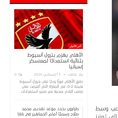
آخر الأخبار
الأهلي يهزم بترول أسيوط
بثنائية استعدادًا لمعسكر
إسبانيا
زياد عاطف
5 أغسطس 2026
0
حقق الأهلي فوزًا وديًا على بترول أسيوط
بنتيجة 2-0، في المباراة التي أقيمت على
ملعب النادي بمدينة نصر ضمن استعدادات…
اعب وسط
طرابزون يحدد موعد تقديم محمد
صلاح رسميًا أمام الجماهير في بابارا
لى تعزيز