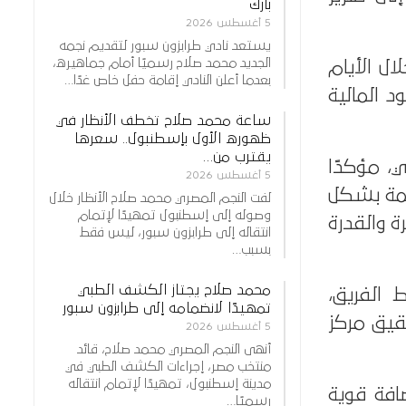
بارك
5 أغسطس 2026
يستعد نادي طرابزون سبور لتقديم نجمه
الجديد محمد صلاح رسميًا أمام جماهيره،
ال الأيام
بعدما أعلن النادي إقامة حفل خاص غدًا…
د المالية
ساعة محمد صلاح تخطف الأنظار في
ظهوره الأول بإسطنبول.. سعرها
يقترب من…
، مؤكدًا
5 أغسطس 2026
اهمة بشكل
لفت النجم المصري محمد صلاح الأنظار خلال
وصوله إلى إسطنبول تمهيدًا لإتمام
ة والقدرة
انتقاله إلى طرابزون سبور، ليس فقط
بسبب…
محمد صلاح يجتاز الكشف الطبي
الفريق،
تمهيدًا لانضمامه إلى طرابزون سبور
قيق مركز
5 أغسطس 2026
أنهى النجم المصري محمد صلاح، قائد
منتخب مصر، إجراءات الكشف الطبي في
مدينة إسطنبول، تمهيدًا لإتمام انتقاله
افة قوية
رسميًا…