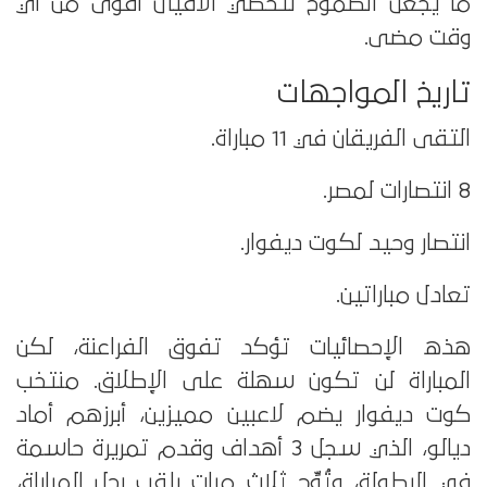
ما يجعل الطموح لتخطي الأفيال أقوى من أي
وقت مضى.
تاريخ المواجهات
التقى الفريقان في 11 مباراة.
8 انتصارات لمصر.
انتصار وحيد لكوت ديفوار.
تعادل مباراتين.
هذه الإحصائيات تؤكد تفوق الفراعنة، لكن
المباراة لن تكون سهلة على الإطلاق. منتخب
كوت ديفوار يضم لاعبين مميزين، أبرزهم أماد
ديالو، الذي سجل 3 أهداف وقدم تمريرة حاسمة
في البطولة، وتُوِّج ثلاث مرات بلقب رجل المباراة،