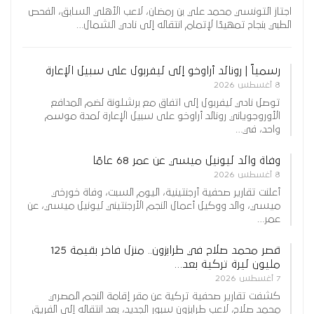
اجتاز التونسي محمد علي بن رمضان، لاعب الأهلي السابق، الفحص
الطبي بنجاح تمهيدًا لإتمام انتقاله إلى نادي الشمال…
رسمياً | رونالد أراوخو إلى ليفربول على سبيل الإعارة
8 أغسطس 2026
توصل نادي ليفربول إلى اتفاق مع برشلونة لضم المدافع
الأوروجوياني رونالد أراوخو على سبيل الإعارة لمدة موسم
واحد، في…
وفاة والد ليونيل ميسي عن عمر 68 عامًا
8 أغسطس 2026
أعلنت تقارير صحفية أرجنتينية، اليوم السبت، وفاة خورخي
ميسي، والد ووكيل أعمال النجم الأرجنتيني ليونيل ميسي، عن
عمر…
قصر محمد صلاح في طرابزون.. منزل فاخر بقيمة 125
مليون ليرة تركية بعد…
7 أغسطس 2026
كشفت تقارير صحفية تركية عن مقر إقامة النجم المصري
محمد صلاح، لاعب طرابزون سبور الجديد، بعد انتقاله إلى الفريق