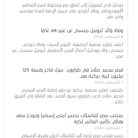
توصل نادي ليفربول إلى اتفاق مع برشلونة لضم المدافع
الأوروجوياني رونالد أراوخو على سبيل الإعارة لمدة موسم
واحد، في…
وفاة والد ليونيل ميسي عن عمر 68 عامًا
8 أغسطس 2026
أعلنت تقارير صحفية أرجنتينية، اليوم السبت، وفاة خورخي
ميسي، والد ووكيل أعمال النجم الأرجنتيني ليونيل ميسي، عن
عمر…
قصر محمد صلاح في طرابزون.. منزل فاخر بقيمة 125
مليون ليرة تركية بعد…
7 أغسطس 2026
كشفت تقارير صحفية تركية عن مقر إقامة النجم المصري
محمد صلاح، لاعب طرابزون سبور الجديد، بعد انتقاله إلى الفريق
خلال…
منتخب مصر للناشئات يخسر أمام إسبانيا ويودع نصف
نهائي كأس العالم لكرة…
7 أغسطس 2026
خسر منتخب مصر لكرة اليد للناشئات أمام نظيره الإسباني