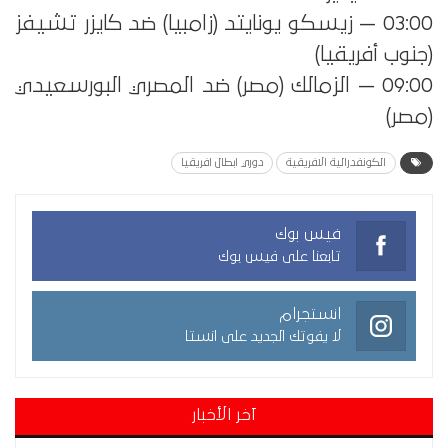
03:00 — زيسكو يونايتد (زامبيا) ضد كايزر تشيفز
(جنوب أفريقيا)
09:00 — الزمالك (مصر) ضد المصري البورسعيدي
(مصر)
الكونفدرالية الافريقية
دوري ابطال افريقيا
فيس بوك
تابعنا على فيس بوك
انستجرام
لا يفوتك الجديد على انستا
آخر الأخبار