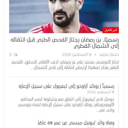
آخر الأخبار
رسميًا.. بن رمضان يجتاز الفحص الطبي قبل انتقاله
إلى الشمال القطري
حسناء محمد
8 أغسطس 2026
0
اجتاز التونسي محمد علي بن رمضان، لاعب الأهلي السابق، الفحص
الطبي بنجاح تمهيدًا لإتمام انتقاله إلى نادي الشمال…
رسمياً | رونالد أراوخو إلى ليفربول على سبيل الإعارة
8 أغسطس 2026
توصل نادي ليفربول إلى اتفاق مع برشلونة لضم المدافع
الأوروجوياني رونالد أراوخو على سبيل الإعارة لمدة موسم
واحد، في…
وفاة والد ليونيل ميسي عن عمر 68 عامًا