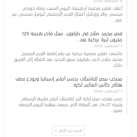
8 أغسطس 2026
أعلنت تقارير صحفية أرجنتينية، اليوم السبت، وفاة خورخي
ميسي، والد ووكيل أعمال النجم الأرجنتيني ليونيل ميسي، عن
عمر…
قصر محمد صلاح في طرابزون.. منزل فاخر بقيمة 125
مليون ليرة تركية بعد…
7 أغسطس 2026
كشفت تقارير صحفية تركية عن مقر إقامة النجم المصري
محمد صلاح، لاعب طرابزون سبور الجديد، بعد انتقاله إلى الفريق
خلال…
منتخب مصر للناشئات يخسر أمام إسبانيا ويودع نصف
نهائي كأس العالم لكرة…
7 أغسطس 2026
خسر منتخب مصر لكرة اليد للناشئات أمام نظيره الإسباني
بنتيجة 27-26، في المباراة التي جمعت بينهما اليوم الجمعة،
ضمن…
المزيد من الأخبار