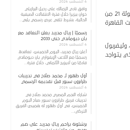
6 أغسطس 2026
وافق نادي الزمالك على رحيل البرازيلي
المباراة ستقام اليوم 8 يناير 2026 على ملعب الإمارات، ضمن منافسات الجولة 21 من
خوان بيزيرا خلال فترة الانتقالات الصيفية
الحالية، بشرط تلقي عرض رسمي يلبي…
في الساعة 10 مساءً بتوقيت القاهرة
رسميًا | ريال مدريد يعلن التعاقد مع
يان ديوماندي حتى 2033
الأرض، الذي يتصدر الدوري برصيد 48 نقطة، وليفربول
6 أغسطس 2026
أعلن ريال مدريد، اليوم الخميس، تعاقده
صلاح الذي يتواجد
رسميًا مع اللاعب الإيفواري يان ديوماندي
قادمًا من لايبزيج الألماني، خلال فترة…
أول ظهور لـ محمد صلاح في تدريبات
طرابزون سبور قبل تقديمه الرسمي
6 أغسطس 2026
شارك النجم المصري محمد صلاح في
تدريبات فريق طرابزون سبور صباح اليوم
الخميس، في أول ظهور له بقميص الفريق
التركي،…
برشلونة يزاحم ريال مدريد على ضم
رودري من مانشستر سيتي