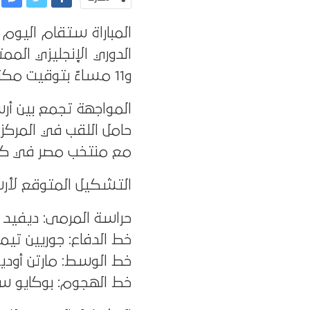
و11 مساءً بتوقيت مكة، وتنقل عبر شبكة beIN SPORTS HD1.
مع منتخب مصر في كأس
التشكيل المتوقع لأرس
حراسة المرمى: ديفيد را
خط الدفاع: جوريين تيمبر
خط الوسط: مارتن أوديج
خط الهجوم: بوكايو ساك