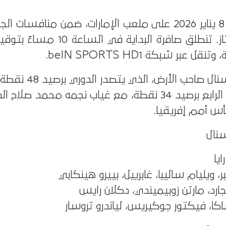
الدوري الإنجليزي الممتاز. تنطلق صافرة البداية 
المواجهة تجمع بين أرسنال صاحب 
حامل اللقب في المركز الرابع برصيد 34 نقطة، مع غياب نجمه محمد 
 أمم إفريقيا.
نال
يا
، ويليام ساليبا، غابرييل، بييرو هينكابي
ارد، مارتن زوبيميندي، دكلان رايس
ا، فيكتور جوكيريس، لياندرو تروسار