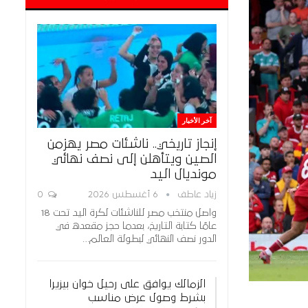
آخر الأخبار
إنجاز تاريخي.. ناشئات مصر يهزمن
الصين ويتأهلن إلى نصف نهائي
مونديال اليد
زياد عاطف
6 أغسطس 2026
0
واصل منتخب مصر للناشئات لكرة اليد تحت 18
عامًا كتابة التاريخ، بعدما حجز مقعده في
الدور نصف النهائي لبطولة العالم…
الزمالك يوافق على رحيل خوان بيزيرا
بشرط وصول عرض مناسب