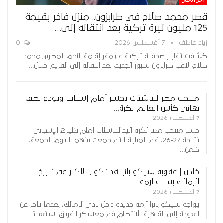
آخر الأخبار
قصر محمد صلاح في طرابزون.. منزل فاخر بقيمة
125 مليون ليرة تركية بعد انتقاله إلى…
زياد عاطف
7 أغسطس 2026
0
كشفت تقارير صحفية تركية عن مقر إقامة النجم المصري محمد
صلاح، لاعب طرابزون سبور الجديد، بعد انتقاله إلى الفريق خلال…
منتخب مصر للناشئات يخسر أمام إسبانيا ويودع نصف
نهائي كأس العالم لكرة…
7 أغسطس 2026
خسر منتخب مصر لكرة اليد للناشئات أمام نظيره الإسباني
بنتيجة 27-26، في المباراة التي جمعت بينهما اليوم الجمعة،
ضمن…
خاص | عقوبة شيكو بانزا قد تكون الأكبر في تاريخ
الزمالك بسبب أزمة…
7 أغسطس 2026
يواجه شيكو بانزا أزمة جديدة داخل نادي الزمالك، بعدما تأخر عن
العودة إلى القاهرة للانتظام في معسكر الفريق استعدادًا…