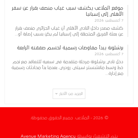
موقع الملاعب يكشف سبب غياب منصف بقرار عن سفر
الأهلي إلى إسبانيا
7 أغسطس 2026
كشف مصدر داخل النادي الأهلي أن غياب الجزائري منصف بقرار
عن بعثة الفريق المتجهة إلى إسبانيا لم يكن بسبب إصابة أو…
برشلونة يبدأ مفاوضات رسمية لحسم صفقته الرابعة
7 أغسطس 2026
دخل نادي برشلونة مرحلة متقدمة في سعيه للتعاقد مع نجم
خط وسط مانشستر سيتي، رودري، بعدما بدأ محادثات رسمية
مع إدارة…
المزيد من الأخبار
© 2026 - الملاعب. جميع الحقوق محفوظة.
يتم التشغيل بواسطة
Avenue Marketing Agency