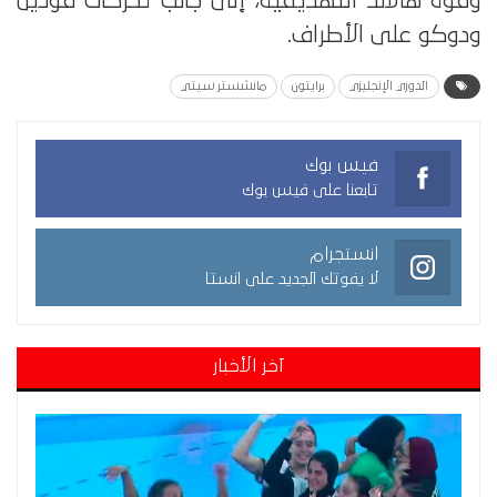
وقوة هالاند التهديفية، إلى جانب تحركات فودين
ودوكو على الأطراف.
الدوري الإنجليزي
برايتون
مانشستر سيتي
فيس بوك
تابعنا على فيس بوك
انستجرام
لا يفوتك الجديد على انستا
آخر الأخبار