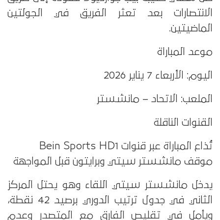
الانتصارات بعد تعثر الفريق في الجولتين
الماضيتين.
موعد المباراة
اليوم: الأربعاء 7 يناير 2026
الملعب: الاتحاد – مانشستر
القنوات الناقلة
تُذاع المباراة عبر قنوات Bein Sports HD1
موقف مانشستر سيتي وبرايتون قبل المواجهة
يدخل مانشستر سيتي اللقاء وهو يحتل المركز
الثاني في جدول ترتيب الدوري برصيد 42 نقطة،
ويأمل في تقليص الفارق مع المتصدر وعدم