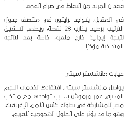
فقدان المزيد من النقاط في صراع القمة.
في المقابل، يتواجد برايتون في منتصف جدول
الترتيب برصيد يقارب 28 نقطة، ويطمح لتحقيق
نتيجة إيجابية خارج ملعبه، خاصة بعد نتائجه
المتذبذبة مؤخرًا.
غيابات مانشستر سيتي
يواصل مانشستر سيتي افتقاده لخدمات النجم
المصري عمر مرموش بسبب تواجده مع منتخب
مصر للمشاركة في بطولة كأس الأمم الإفريقية،
وهو ما قد يؤثر على الحلول الهجومية للفريق.