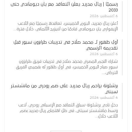
رسميًا | ريال مدريد يعلن التعاقد مع يان ديوماندي حتى
2033
6 أغسطس 2026
أعلن ريال مدريد، اليوم الخميس، تعاقده رسميًا مع اللاعب
الإيفواري يان ديوماندي قادمًا من لايبزيج الألماني، خلال فترة…
أول ظهور لـ محمد صلاح في تدريبات طرابزون سبور قبل
تقديمه الرسمي
6 أغسطس 2026
شارك النجم المصري محمد صلاح في تدريبات فريق طرابزون
سبور صباح اليوم الخميس، في أول ظهور له بقميص الفريق
التركي،…
برشلونة يزاحم ريال مدريد على ضم رودري من مانشستر
سيتي
6 أغسطس 2026
دخل نادي برشلونة سباق التعاقد مع الإسباني رودري، لاعب
وسط مانشستر سيتي، في ظل اهتمام ريال مدريد بضم
اللاعب خلال…