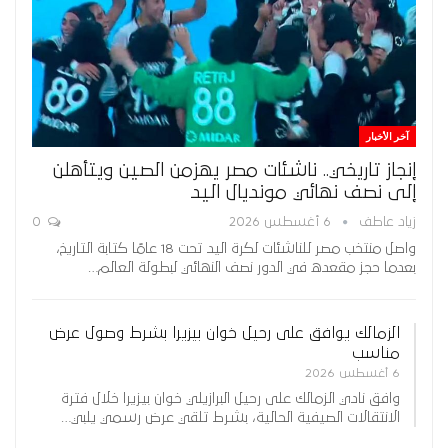
آخر الأخبار
إنجاز تاريخي.. ناشئات مصر يهزمن الصين ويتأهلن
إلى نصف نهائي مونديال اليد
زياد عاطف
6 أغسطس 2026
0
واصل منتخب مصر للناشئات لكرة اليد تحت 18 عامًا كتابة التاريخ،
بعدما حجز مقعده في الدور نصف النهائي لبطولة العالم…
الزمالك يوافق على رحيل خوان بيزيرا بشرط وصول عرض
مناسب
6 أغسطس 2026
وافق نادي الزمالك على رحيل البرازيلي خوان بيزيرا خلال فترة
الانتقالات الصيفية الحالية، بشرط تلقي عرض رسمي يلبي…