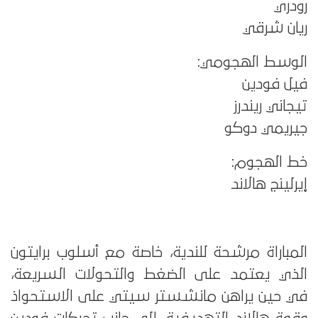
رودري
ريان شرقي
الوسط الهجومي:
فيل فودين
تيجاني ريندرز
جيريمي دوكو
خط الهجوم:
إيرلينج هالاند
المباراة مرشحة للندية، خاصة مع أسلوب برايتون
الذي يعتمد على الضغط والتحولات السريعة،
في حين يراهن مانشستر سيتي على الاستحواذ