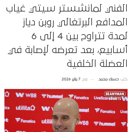
الفني لمانشستر سيتي غياب
المدافع البرتغالي روبن دياز
لمدة تتراوح بين 4 إلى 6
أسابيع، بعد تعرضه لإصابة في
العضلة الخلفية
في
7 يناير 2026
كتب
حسناء محمد