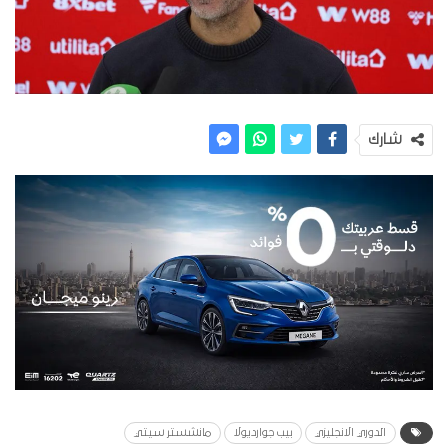
شارك
الدوري الانجليزي
بيب جوارديولا
مانشستر سيتي