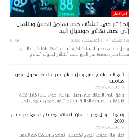
آخر الأخبار
إنجاز تاريخي.. ناشئات مصر يهزمن الصين ويتأهلن
إلى نصف نهائي مونديال اليد
زياد عاطف
6 أغسطس 2026
0
واصل منتخب مصر للناشئات لكرة اليد تحت 18 عامًا كتابة التاريخ،
بعدما حجز مقعده في الدور نصف النهائي لبطولة العالم…
الزمالك يوافق على رحيل خوان بيزيرا بشرط وصول عرض
مناسب
6 أغسطس 2026
وافق نادي الزمالك على رحيل البرازيلي خوان بيزيرا خلال فترة
الانتقالات الصيفية الحالية، بشرط تلقي عرض رسمي يلبي…
رسميًا | ريال مدريد يعلن التعاقد مع يان ديوماندي حتى
2033
6 أغسطس 2026
أعلن ريال مدريد، اليوم الخميس، تعاقده رسميًا مع اللاعب