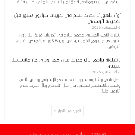
الإيفواري يان ديوماندي قادمًا من لايبزيج الألماني، خلال فترة…
أول ظهور لـ محمد صلاح في تدريبات طرابزون سبور قبل
تقديمه الرسمي
6 أغسطس 2026
شارك النجم المصري محمد صلاح في تدريبات فريق طرابزون
سبور صباح اليوم الخميس، في أول ظهور له بقميص الفريق
التركي،…
برشلونة يزاحم ريال مدريد على ضم رودري من مانشستر
سيتي
6 أغسطس 2026
دخل نادي برشلونة سباق التعاقد مع الإسباني رودري، لاعب
وسط مانشستر سيتي، في ظل اهتمام ريال مدريد بضم
اللاعب خلال…
المزيد من الأخبار
© 2026 - الملاعب. جميع الحقوق محفوظة.