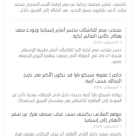
كشفت تقارير صحفية تركية عن مقر إقامة النجم المصري محمد
صلاح، لاعب طرابزون سبور الجديد، بعد انتقاله إلى الفريق خلال…
منتخب مصر للناشئات يخسر أمام إسبانيا ويودع نصف
نهائي كأس العالم لكرة…
7 أغسطس 2026
خسر منتخب مصر لكرة اليد للناشئات أمام نظيره الإسباني
بنتيجة 27-26، في المباراة التي جمعت بينهما اليوم الجمعة،
ضمن…
خاص | عقوبة شيكو بانزا قد تكون الأكبر في تاريخ
الزمالك بسبب أزمة…
7 أغسطس 2026
يواجه شيكو بانزا أزمة جديدة داخل نادي الزمالك، بعدما تأخر عن
العودة إلى القاهرة للانتظام في معسكر الفريق استعدادًا…
موقع الملاعب يكشف سبب غياب منصف بقرار عن سفر
الأهلي إلى إسبانيا
7 أغسطس 2026
كشف مصدر داخل النادي الأهلي أن غياب الجزائري منصف بقرار