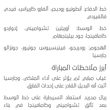
خط الدفاع: أنطونيو روديجر، ألفارو كاريراس، فيدي
فالفيردي
خط الوسط: أوريلين تشواميني، إدواردو
كامافينجا، جود بيلينجهام
الهجوم: رودريجو، فينيسيوس جونيور، جونزالو
جارسيا
أبرز ملاحظات المباراة
غياب مبابي لم يؤثر على أداء الملكي، وجارسيا
أثبت أنه البديل القادر على إحداث الفارق.
ريال مدريد استعاد السيطرة على خط الوسط
بعد تألق تشواميني وكامافينجا في بناء