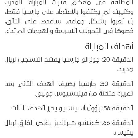
المطلقة في معظم فترات المباراة. المدرب
وكتيبته لم يكتفوا بالاعتماد على جارسيا فقط،
بل لعبوا بشكل جماعي ساعده على التألق،
خصوصًا في التحولات السريعة والهجمات المرتدة.
أهداف المباراة
الدقيقة 20: جونزالو جارسيا يفتتح التسجيل لريال
مدريد.
الدقيقة 50: جارسيا يضيف الهدف الثاني بعد
تمريرة متقنة من فينيسيوس جونيور.
الدقيقة 56: راؤول أسينسيو يحرز الهدف الثالث.
الدقيقة 66: كوتشو هيرنانديز يقلص الفارق لريال
بيتيس.