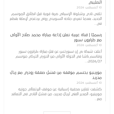
الصليبي
10 أغسطس 2026
تلقى نادي برشلونة الإسباني ضربة قوية قبل انطلاق الموسم
الجديد، بعدما تعرض جناحه السويدي روني بردغجي لإصابة بقطع
في…
رسميًا | قناة عربية تعلن إذاعة مباراة محمد صلاح الأولى
مع طرابزون سبور
10 أغسطس 2026
أعلنت شبكة بي إن سبورتس عن نقل مباراة طرابزون سبور
وقاسم باشا في الجولة الأولى من الدوري التركي موسم
2026/27،…
مورينيو يحسم موقفه من فشل صفقة رودري مع ريال
مدريد
10 أغسطس 2026
كشفت تقارير صحفية إسبانية عن موقف البرتغالي جوزيه
مورينيو، المدير الفني لريال مدريد، من فشل النادي في التعاقد
مع…