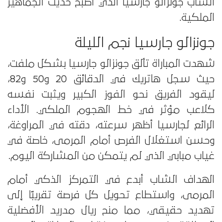
الشاب جونزالو جارسيا الذي أصبح حديث الجماهير
الملكية.
جونزالو جارسيا نجم الليلة
شهدت المباراة تألق جونزالو جارسيا بشكل ملفت،
حيث سجل هاتريك في الدقائق 20 و50 و82،
ليقود الفريق نحو الفوز الكبير ويثبت نفسه
كلاعب مؤثر في خط الهجوم الملكي. الأداء
الرائع لجارسيا أظهر سرعته، دقته في المراوغة،
وحسن استغلال الفرص أمام المرمى، خاصة في
غياب مبابي الذي لم يتمكن من المشاركة اليوم.
الهداف الشاب أبدع في التمركز الذكي أمام
المرمى، واستطاع تحويل كل فرصة تقريبًا إلى
تهديد حقيقي، مما منح ريال مدريد الأفضلية