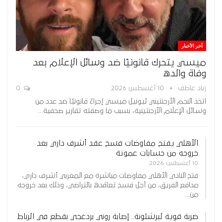
آخر الأخبار
ميسي يتحرك قانونيًا ضد وسائل الإعلام بعد
وفاة والده
زياد عاطف
10 أغسطس 2026
0
اتخذ النجم الأرجنتيني ليونيل ميسي إجراءً قانونيًا ضد عدد من
وسائل الإعلام الأرجنتينية، بسبب ما وصفته تقارير صحفية…
الأهلي يفتح مفاوضات فسخ عقد أشرف داري بعد
خروجه من حسابات عموتة
10 أغسطس 2026
فتح النادي الأهلي مفاوضات مباشرة مع المغربي أشرف داري،
مدافع الفريق، من أجل فسخ تعاقده بالتراضي، وذلك بعد خروجه
من…
ضربة قوية لبرشلونة.. إصابة روني بردغجي بقطع في الرباط