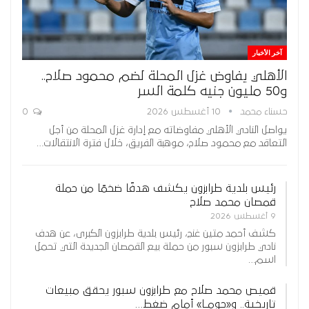
آخر الأخبار
الأهلي يفاوض غزل المحلة لضم محمود صلاح..
و50 مليون جنيه كلمة السر
حسناء محمد
10 أغسطس 2026
0
يواصل النادي الأهلي مفاوضاته مع إدارة غزل المحلة من أجل
التعاقد مع محمود صلاح، موهبة الفريق، خلال فترة الانتقالات…
رئيس بلدية طرابزون يكشف هدفًا ضخمًا من حملة
قمصان محمد صلاح
9 أغسطس 2026
كشف أحمد متين غنج، رئيس بلدية طرابزون الكبرى، عن هدف
نادي طرابزون سبور من حملة بيع القمصان الجديدة التي تحمل
اسم…
قميص محمد صلاح مع طرابزون سبور يحقق مبيعات
تاريخية.. و«جومـا» أمام ضغط…