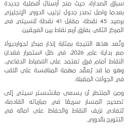
سباق الصدارة، حيث منح أرسنال أفضلية جديدة
بعدما واصل تصدر جدول ترتيب الدوري الإنجليزي
برصيد 45 نقطة، مقابل 41 نقطة للسيتي في
المركز الثاني، بفارق أربع نقاط بين الفريقين.
وتُعد هذه النتيجة بمثابة إنذار مبكر لجوارديولا
مع بداية عام 2026، في ظل استمرار فقدان
النقاط أمام فرق تعتمد على الانضباط الدفاعي،
وهو ما قد يُعقّد مهمة المنافسة على اللقب
في الجولات المقبلة.
ومن المنتظر أن يسعى مانشستر سيتي إلى
تصحيح المسار سريعًا في مبارياته القادمة،
لتفادي نزيف النقاط والحفاظ على آماله في
التتويج بالدوري.