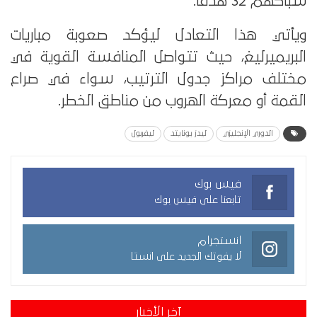
شباكهم 32 هدفًا.
ويأتي هذا التعادل ليؤكد صعوبة مباريات
البريميرليغ، حيث تتواصل المنافسة القوية في
مختلف مراكز جدول الترتيب، سواء في صراع
القمة أو معركة الهروب من مناطق الخطر.
الدوري الإنجليزي
ليدز يونايتد
ليفربول
فيس بوك
تابعنا على فيس بوك
انستجرام
لا يفوتك الجديد على انستا
آخر الأخبار