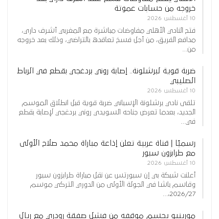
خروجه من حسابات عموتة
10 أغسطس 2026
فتح النادي الأهلي مفاوضات مباشرة مع المغربي أشرف داري،
مدافع الفريق، من أجل فسخ تعاقده بالتراضي، وذلك بعد خروجه
من…
ضربة قوية لبرشلونة.. إصابة روني بردغجي بقطع في الرباط
الصليبي
10 أغسطس 2026
تلقى نادي برشلونة الإسباني ضربة قوية قبل انطلاق الموسم
الجديد، بعدما تعرض جناحه السويدي روني بردغجي لإصابة بقطع
في…
رسميًا | قناة عربية تعلن إذاعة مباراة محمد صلاح الأولى
مع طرابزون سبور
10 أغسطس 2026
أعلنت شبكة بي إن سبورتس عن نقل مباراة طرابزون سبور
وقاسم باشا في الجولة الأولى من الدوري التركي موسم
2026/27،…
مورينيو يحسم موقفه من فشل صفقة رودري مع ريال