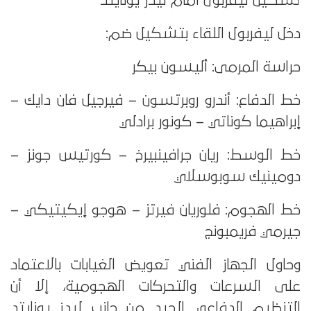
تشكيل ليفربول أمام ليدز يونايتد
دخل ليفربول اللقاء بتشكيل ضم:
حراسة المرمى: أليسون بيكر
خط الدفاع: أندرو روبرتسون – فيرجيل فان دايك –
إبراهيما كوناتي – كونور برادلي
خط الوسط: ريان جرافينبيرخ – كورتيس جونز –
دومينيك سوبوسلاي
خط الهجوم: فلوريان فيرتز – هوجو إيكيتيكي –
جيرمي فريمبونج
وحاول الجهاز الفني تعويض الغيابات بالاعتماد
على السرعات والتحركات الهجومية، إلا أن
التنظيم الدفاعي الجيد من جانب ليدز يونايتد