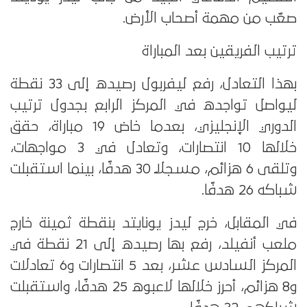
صعّب من مهمة أصحاب الأرض.
ترتيب الفريقين بعد المباراة
بهذا التعادل، رفع ليفربول رصيده إلى 33 نقطة
ليواصل تواجده في المركز الرابع بجدول ترتيب
الدوري الإنجليزي، بعدما خاض 19 مباراة، حقق
خلالها 10 انتصارات، وتعادل في 3 مواجهات،
وتلقى 6 هزائم، مسجلًا 30 هدفًا، بينما استقبلت
شباكه 26 هدفًا.
في المقابل، خرج ليدز يونايتد بنقطة ثمينة خارج
ملعب أنفيلد، رفع بها رصيده إلى 21 نقطة في
المركز السادس عشر، بعد 5 انتصارات و6 تعادلات
و8 هزائم، أحرز خلالها لاعبوه 25 هدفًا، واستقبلت