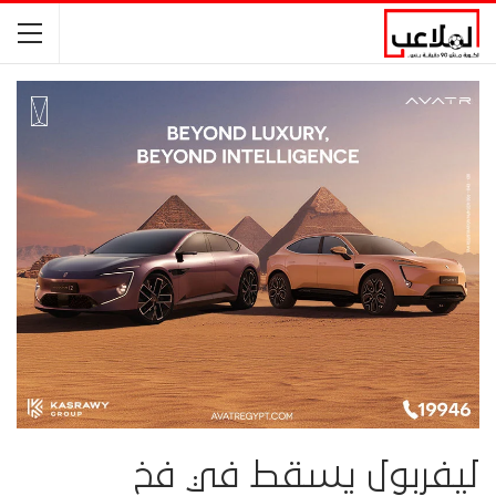
ليفربول يسقط في فخ