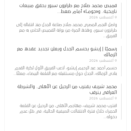
قميص محمد صلاح مع طرابزون سبور يحقق مبيعات
تاريخية.. و«جومـا» أمام ضغط…
9 أغسطس 2026
واصل النجم المصري محمد صلاح صناعة الجدل منذ انتقاله إلى
طرابزون سبور، وهذه المرة من بوابة القميص الخاص به مع
الفريق…
رسميًا | إيشو يحسم الجدل ويعلن تجديد عقده مع
الزمالك
9 أغسطس 2026
حسم أحمد عبد الرحيم إيشو، لاعب الفريق الأول لكرة القدم
بنادي الزمالك، الجدل حول مستقبله مع القلعة البيضاء، معلنًا…
محمد شريف يقترب من الرحيل عن الأهلي.. والشرطة
العراقي يترقب
9 أغسطس 2026
اقترب محمد شريف، مهاجم الأهلي، من الرحيل عن القلعة
الحمراء خلال فترة الانتقالات الصيفية الحالية، في ظل عدم
دخوله…