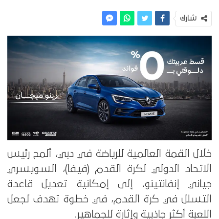
شارك
خلال القمة العالمية للرياضة في دبي، ألمح رئيس
الاتحاد الدولي لكرة القدم (فيفا)، السويسري
جياني إنفانتينو، إلى إمكانية تعديل قاعدة
التسلل في كرة القدم، في خطوة تهدف لجعل
اللعبة أكثر جاذبية وإثارة للجماهير.