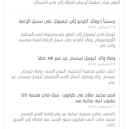
الطبي بنجاح تمهيدًا لإتمام انتقاله إلى نادي الشمال…
رسمياً | رونالد أراوخو إلى ليفربول على سبيل الإعارة
8 أغسطس 2026
توصل نادي ليفربول إلى اتفاق مع برشلونة لضم المدافع
الأوروجوياني رونالد أراوخو على سبيل الإعارة لمدة موسم
واحد، في…
وفاة والد ليونيل ميسي عن عمر 68 عامًا
8 أغسطس 2026
أعلنت تقارير صحفية أرجنتينية، اليوم السبت، وفاة خورخي
ميسي، والد ووكيل أعمال النجم الأرجنتيني ليونيل ميسي، عن
عمر…
قصر محمد صلاح في طرابزون.. منزل فاخر بقيمة 125
مليون ليرة تركية بعد…
7 أغسطس 2026
كشفت تقارير صحفية تركية عن مقر إقامة النجم المصري
محمد صلاح، لاعب طرابزون سبور الجديد، بعد انتقاله إلى الفريق
خلال…