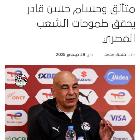
متألق وحسام حسن قادر
يحقق طموحات الشعب
المصري
في
28 ديسمبر 2025
كتب
حسناء محمد