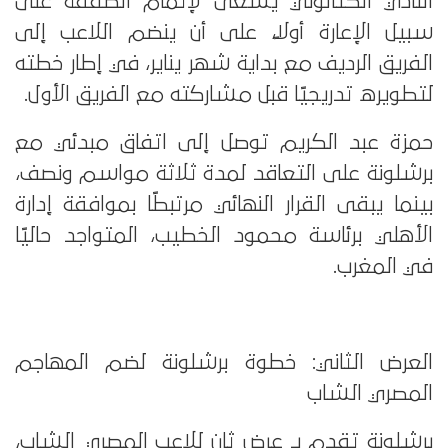
النادي الكتالوني يسعى لإتمام الصفقة على
سبيل الإعارة أولًا، على أن ينضم اللاعب إلى
الفريق الرديف مع بداية شهر يناير، في إطار خطته
لتطويره تدريجيًا قبل مشاركته مع الفريق الأول.
حمزة عبد الكريم توصل إلى اتفاق مبدئي مع
برشلونة على التعاقد لمدة ثلاثة مواسم ونصف،
بينما يبقى القرار النهائي مرتبطًا بموافقة إدارة
الأهلي برئاسة محمود الخطيب، المتواجد حاليًا
في المغرب.
العرض الثاني: خطوة برشلونة لضم المهاجم
المصري الشاب
برشلونة تقدم بـ عرض ثانٍ للاعب المصري الشاب،