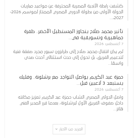
كشفت رابطة الأندية المصرية المحترفة عن مواعيد مباريات
الجولة الأولى من بطولة الدوري المصري الممتاز لموسم 2026-
2027،…
تأثير محمد صلاح يتجاوز المستطيل الأخضر.. طفرة
جماهيرية وتسويقية في…
7 أغسطس 2026
لم يكن انتقال محمد صلاح إلى طرابزون سبور مجرد صفقة فنية
لتدعيم الفريق، بل تحول إلى حدث استثنائي أحدث صدى
واسعًا…
حمزة عبد الكريم يواصل التواجد مع برشلونة.. وفليك
يستبعد 3 لاعبين قبل…
7 أغسطس 2026
واصل الدولي المصري الشاب حمزة عبد الكريم تعزيز مكانته
داخل صفوف الفريق الأول لبرشلونة، بعدما قرر المدير الفني
هانز…
المزيد من الأخبار