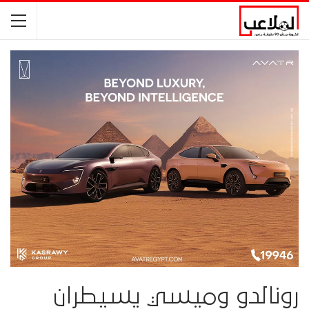
رونالدو وميسي يسيطران