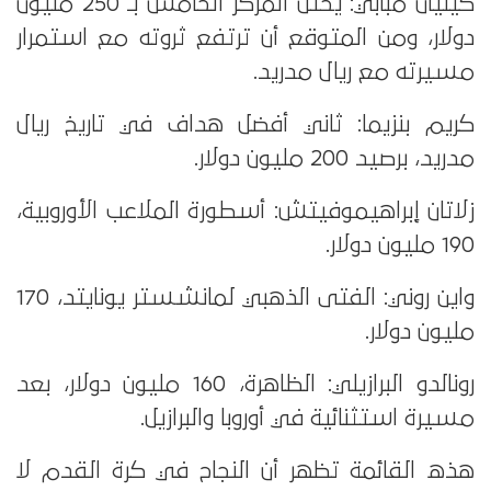
كيليان مبابي: يحتل المركز الخامس بـ 250 مليون
دولار، ومن المتوقع أن ترتفع ثروته مع استمرار
مسيرته مع ريال مدريد.
كريم بنزيما: ثاني أفضل هداف في تاريخ ريال
مدريد، برصيد 200 مليون دولار.
زلاتان إبراهيموفيتش: أسطورة الملاعب الأوروبية،
190 مليون دولار.
واين روني: الفتى الذهبي لمانشستر يونايتد، 170
مليون دولار.
رونالدو البرازيلي: الظاهرة، 160 مليون دولار، بعد
مسيرة استثنائية في أوروبا والبرازيل.
هذه القائمة تظهر أن النجاح في كرة القدم لا