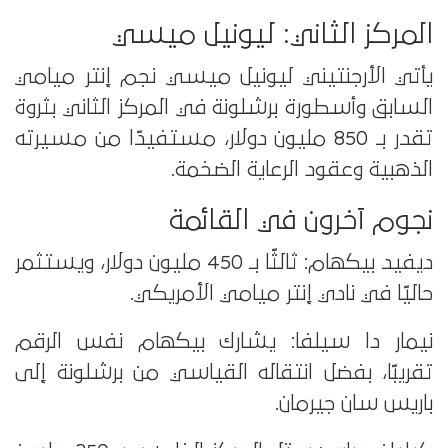
المركز الثاني: ليونيل ميسي
يأتي الأرجنتيني ليونيل ميسي نجم إنتر ميامي
السابق وأسطورة برشلونة في المركز الثاني بثروة
تقدر بـ 850 مليون دولار، مستفيدًا من مسيرته
الذهبية وعقود الرعاية الضخمة.
نجوم آخرون في القائمة
ديفيد بيكهام: ثالثًا بـ 450 مليون دولار، ويستثمر
حاليًا في نادي إنتر ميامي الأمريكي.
نيمار دا سيلفا: يشارك بيكهام نفس الرقم
تقريبًا، بفضل انتقاله القياسي من برشلونة إلى
باريس سان جيرمان.