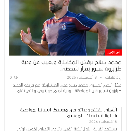
آخر الأخبار
محمد صلاح يرفض المخاطرة ويغيب عن ودية
طرابزون سبور بقرار شخصي
زياد عاطف
8 أغسطس 2026
0
فضّل النجم المصري محمد صلاح عدم المشاركة مع فريقه الجديد
طرابزون سبور في المواجهة الودية أمام جوزتيبي، والتي تقام…
الأهلي يفتتح ودياته في معسكر إسبانيا بمواجهة
بادالونا استعدادًا للموسم…
8 أغسطس 2026
يستعد الفريق الأول لكرة القدم بالنادي الأهلي لخوض أولى