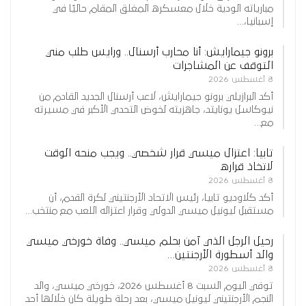
مبارياته الودية خلال معسكره المغلق المقام حاليًا في
إسبانيا،…
برونو جيمارايش: أنا محارب أرسنال.. ورايس طلب مني
التوقف عن المشاجرات
8 أغسطس 2026
أكد البرازيلي برونو جيمارايش، لاعب أرسنال الجديد القادم من
نيوكاسل يونايتد، جاهزيته لخوض التحدي الأكبر في مسيرته
مع…
تابيا: اعتزال ميسي قرار شخصي.. ويجب منحه الوقت
لاتخاذ قراره
8 أغسطس 2026
أكد كلاوديو تابيا، رئيس الاتحاد الأرجنتيني لكرة القدم، أن
مستقبل ليونيل ميسي الدولي وقرار اعتزاله اللعب مع منتخب…
رحيل الرجل الذي آمن بحلم ميسي.. وفاة خورخي ميسي
والد أسطورة الأرجنتين…
8 أغسطس 2026
توفي اليوم السبت 8 أغسطس 2026، خورخي ميسي، والد
النجم الأرجنتيني ليونيل ميسي، بعد رحلة طويلة كان خلالها أحد