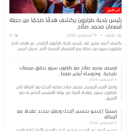
آخر الأخبار
رئيس بلدية طرابزون يكشف هدفًا ضخمًا من حملة
قمصان محمد صلاح
زياد عاطف
9 أغسطس 2026
0
كشف أحمد متين غنج، رئيس بلدية طرابزون الكبرى، عن هدف نادي
طرابزون سبور من حملة بيع القمصان الجديدة التي تحمل اسم…
قميص محمد صلاح مع طرابزون سبور يحقق مبيعات
تاريخية.. و«جومـا» أمام ضغط…
9 أغسطس 2026
واصل النجم المصري محمد صلاح صناعة الجدل منذ انتقاله إلى
طرابزون سبور، وهذه المرة من بوابة القميص الخاص به مع
الفريق…
رسميًا | إيشو يحسم الجدل ويعلن تجديد عقده مع
الزمالك
9 أغسطس 2026
حسم أحمد عبد الرحيم إيشو، لاعب الفريق الأول لكرة القدم