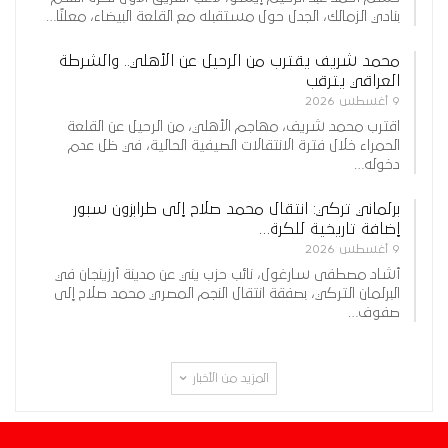
بنادي الزمالك، الجدل حول مستقبله مع القلعة البيضاء، معلنًا…
محمد شريف يقترب من الرحيل عن الأهلي.. والشرطة
العراقي يترقب
9 أغسطس 2026
اقترب محمد شريف، مهاجم الأهلي، من الرحيل عن القلعة
الحمراء خلال فترة الانتقالات الصيفية الحالية، في ظل عدم
دخوله…
برلماني تركي: انتقال محمد صلاح إلى طرابزون سبور
إضافة تاريخية للكرة…
9 أغسطس 2026
أشاد مصطفى سارغول، نائب حزب يني عن مدينة أرزينجان في
البرلمان التركي، بصفقة انتقال النجم المصري محمد صلاح إلى
صفوف…
المزيد من الأخبار