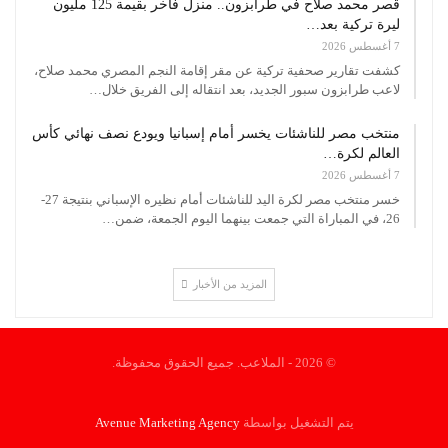
قصر محمد صلاح في طرابزون.. منزل فاخر بقيمة 125 مليون
ليرة تركية بعد…
7 أغسطس 2026
كشفت تقارير صحفية تركية عن مقر إقامة النجم المصري محمد صلاح،
لاعب طرابزون سبور الجديد، بعد انتقاله إلى الفريق خلال…
منتخب مصر للناشئات يخسر أمام إسبانيا ويودع نصف نهائي كأس
العالم لكرة…
7 أغسطس 2026
خسر منتخب مصر لكرة اليد للناشئات أمام نظيره الإسباني بنتيجة 27-
26، في المباراة التي جمعت بينهما اليوم الجمعة، ضمن…
المزيد من الأخبار
© 2026 - الملاعب. جميع الحقوق محفوظة.
يتم التشغيل بواسطة
Avenue Marketing Agency