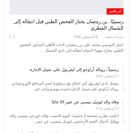
آخر الأخبار
رسميًا.. بن رمضان يجتاز الفحص الطبي قبل انتقاله إلى
الشمال القطري
حسناء محمد
8 أغسطس 2026
0
اجتاز التونسي محمد علي بن رمضان، لاعب الأهلي السابق، الفحص
الطبي بنجاح تمهيدًا لإتمام انتقاله إلى نادي الشمال…
رسمياً | رونالد أراوخو إلى ليفربول على سبيل الإعارة
8 أغسطس 2026
توصل نادي ليفربول إلى اتفاق مع برشلونة لضم المدافع الأوروجوياني
رونالد أراوخو على سبيل الإعارة لمدة موسم واحد، في…
وفاة والد ليونيل ميسي عن عمر 68 عامًا
8 أغسطس 2026
أعلنت تقارير صحفية أرجنتينية، اليوم السبت، وفاة خورخي ميسي، والد
ووكيل أعمال النجم الأرجنتيني ليونيل ميسي، عن عمر…