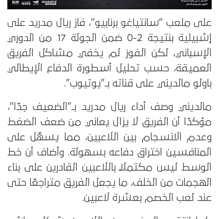
على ملعب “سانتياغو برنابيو”، فاز ريال مدريد على
إشبيلية بنتيجة 2-0 ضمن الجولة 17 من الدوري
الإسباني، لكن الفوز لم يخفي مشاكل الفريق
العميقة، حسب تحليل أسطورة الدفاع الإيطالي
باولو مالديني على قناته بـ”يوتيوب”.
مالديني وصف أداء ريال مدريد بـ”الضعيف جدًا”،
مؤكدًا أن الفريق لا يزال يعاني من ضعف الضغط
وعدم الانسجام بين اللاعبين، مما يسهّل على
المنافسين اختراق دفاعه بسهولة. وأضاف أن خط
الوسط ليس مكتملًا باللاعبين القادرين على بناء
الهجمات من الخلف، ما يجعل الفريق متراجعًا حتى
عند لعب الخصم بعشرة لاعبين.