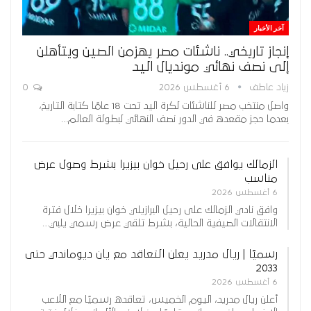
آخر الأخبار
إنجاز تاريخي.. ناشئات مصر يهزمن الصين ويتأهلن
إلى نصف نهائي مونديال اليد
زياد عاطف
6 أغسطس 2026
0
واصل منتخب مصر للناشئات لكرة اليد تحت 18 عامًا كتابة التاريخ،
بعدما حجز مقعده في الدور نصف النهائي لبطولة العالم…
الزمالك يوافق على رحيل خوان بيزيرا بشرط وصول عرض
مناسب
6 أغسطس 2026
وافق نادي الزمالك على رحيل البرازيلي خوان بيزيرا خلال فترة
الانتقالات الصيفية الحالية، بشرط تلقي عرض رسمي يلبي…
رسميًا | ريال مدريد يعلن التعاقد مع يان ديوماندي حتى
2033
6 أغسطس 2026
أعلن ريال مدريد، اليوم الخميس، تعاقده رسميًا مع اللاعب