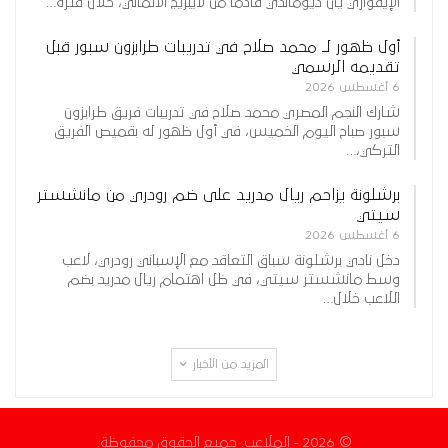
الإيفواري يان ديوماندي قادمًا من لايبزيج الألماني، خلال فترة…
أول ظهور لـ محمد صلاح في تدريبات طرابزون سبور قبل
تقديمه الرسمي
6 أغسطس 2026
شارك النجم المصري محمد صلاح في تدريبات فريق طرابزون
سبور صباح اليوم الخميس، في أول ظهور له بقميص الفريق
التركي،…
برشلونة يزاحم ريال مدريد على ضم رودري من مانشستر
سيتي
6 أغسطس 2026
دخل نادي برشلونة سباق التعاقد مع الإسباني رودري، لاعب
وسط مانشستر سيتي، في ظل اهتمام ريال مدريد بضم
اللاعب خلال…
المزيد من الأخبار
© 2026 - الملاعب. جميع الحقوق محفوظة.