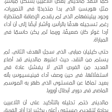
كما انتقد مالديني بعض اللاعبين بشكل مباشر،
مثل هويسن الذي بدا متذبذبًا في التمريرات،
وجود بيلينغهام الذي لم يقدم الإضافة المنتظرة
رغم تسجيله هدفًا بالرأس. وأشار أيضًا إلى أن أداء
أردا غولر كان ضعيفًا، وربما لم يكن حاسمًا في
المباراة.
حتى كيليان مبابي، الذي سجل الهدف الثاني، لم
يسلم من النقد، حيث اعتبره مالديني قد أضاع
العديد من الفرص التي لا يفشل عادة في
استغلالها، في حين وصف أداء فينيسيوس بأنه
بعيد تمامًا عن المستوى الذي ظهر به الموسم
الماضي في دوري أبطال أوروبا.
مالديني ختم تحليله بالتأكيد على أن اللاعبين
بحاجة لتقديم مستوى أعلى بكثير إذا أراد الفريق