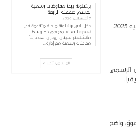
برشلونة يبدأ مفاوضات رسمية
لحسم صفقته الرابعة
7 أغسطس 2026
20.
دخل نادي برشلونة مرحلة متقدمة في
سعيه للتعاقد مع نجم خط وسط
مانشستر سيتي، رودري، بعدما بدأ
محادثات رسمية مع إدارة…
المزيد من الأخبار
ل الرسمي
لى تفوق واضح