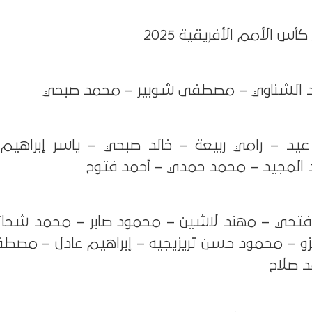
 الأمم الأفريقية 2025
د الشناوي – مصطفى شوبير – محمد صبحي
يد – رامي ربيعة – خالد صبحي – ياسر إبراهيم
المجيد – محمد حمدي – أحمد فتوح
فتحي – مهند لاشين – محمود صابر – محمد شحات
زو – محمود حسن تريزيجيه – إبراهيم عادل – مص
 صلاح