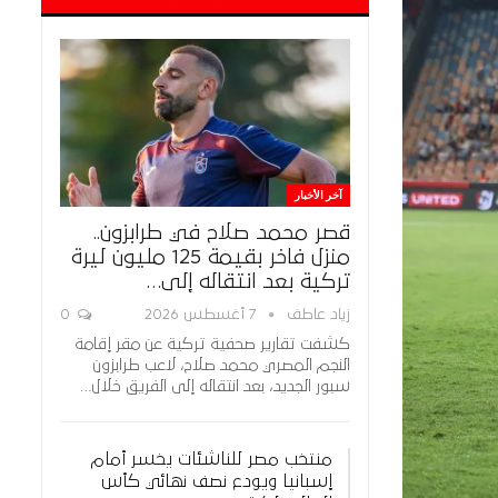
آخر الأخبار
قصر محمد صلاح في طرابزون..
منزل فاخر بقيمة 125 مليون ليرة
تركية بعد انتقاله إلى…
زياد عاطف
7 أغسطس 2026
0
كشفت تقارير صحفية تركية عن مقر إقامة
النجم المصري محمد صلاح، لاعب طرابزون
سبور الجديد، بعد انتقاله إلى الفريق خلال…
منتخب مصر للناشئات يخسر أمام
إسبانيا ويودع نصف نهائي كأس