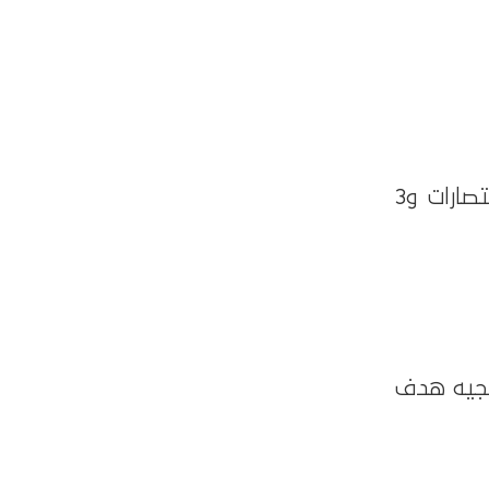
ولم يخسر منتخب مصر أمام زيمبابوي في آخر 10 مواجهات بينهما (7 انتصارات و3
ريزيجيه هدف