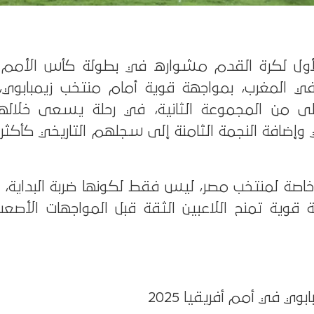
أول لكرة القدم مشواره في بطولة كأس الأمم ا
ليًا في المغرب، بمواجهة قوية أمام منتخب زيمبابوي
لى من المجموعة الثانية، في رحلة يسعى خلالها 
 وإضافة النجمة الثامنة إلى سجلهم التاريخي كأكثر 
خاصة لمنتخب مصر، ليس فقط لكونها ضربة البداية، و
 قوية تمنح اللاعبين الثقة قبل المواجهات الأصع
وي في أمم أفريقيا 2025