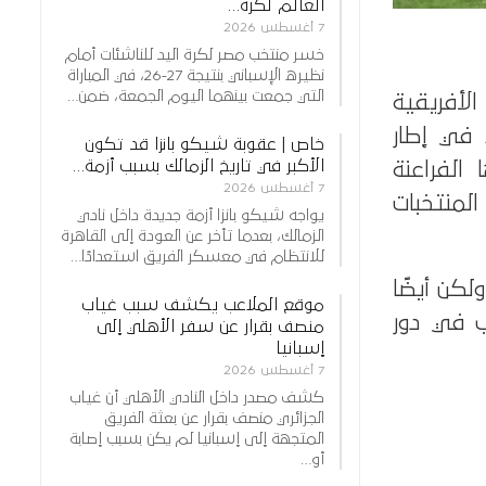
العالم لكرة…
7 أغسطس 2026
خسر منتخب مصر لكرة اليد للناشئات أمام
نظيره الإسباني بنتيجة 27-26، في المباراة
التي جمعت بينهما اليوم الجمعة، ضمن…
لأفريقية
، في إطار
خاص | عقوبة شيكو بانزا قد تكون
الأكبر في تاريخ الزمالك بسبب أزمة…
الفراعنة
7 أغسطس 2026
المنتخبات
يواجه شيكو بانزا أزمة جديدة داخل نادي
الزمالك، بعدما تأخر عن العودة إلى القاهرة
للانتظام في معسكر الفريق استعدادًا…
لكن أيضًا
موقع الملاعب يكشف سبب غياب
ب في دور
منصف بقرار عن سفر الأهلي إلى
إسبانيا
7 أغسطس 2026
كشف مصدر داخل النادي الأهلي أن غياب
الجزائري منصف بقرار عن بعثة الفريق
المتجهة إلى إسبانيا لم يكن بسبب إصابة
أو…