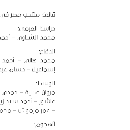
قائمة منتخب مصر في كأس
حراسة المرمى:
محمد الشناوي – أحم
الدفاع:
محمد هاني – أحمد ع
إسماعيل – حسام عبد 
الوسط:
مروان عطية – حمدي 
عاشور – أحمد سيد زي
– عمر مرموش – محمد
الهجوم: