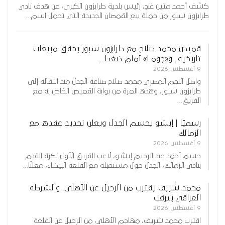
كشف أحمد متين غنج، رئيس بلدية طرابزون الكبرى، عن هدف نادي
طرابزون سبور من حملة بيع القمصان الجديدة التي تحمل اسم…
قميص محمد صلاح مع طرابزون سبور يحقق مبيعات
تاريخية.. و«جومـا» أمام ضغط…
9 أغسطس 2026
واصل النجم المصري محمد صلاح صناعة الجدل منذ انتقاله إلى
طرابزون سبور، وهذه المرة من بوابة القميص الخاص به مع
الفريق…
رسميًا | إيشو يحسم الجدل ويعلن تجديد عقده مع
الزمالك
9 أغسطس 2026
حسم أحمد عبد الرحيم إيشو، لاعب الفريق الأول لكرة القدم
بنادي الزمالك، الجدل حول مستقبله مع القلعة البيضاء، معلنًا…
محمد شريف يقترب من الرحيل عن الأهلي.. والشرطة
العراقي يترقب
9 أغسطس 2026
اقترب محمد شريف، مهاجم الأهلي، من الرحيل عن القلعة