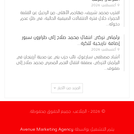
9 أغسطس 2026
اقترب محمد شريف، مهاجم الأهلي، من الرحيل عن القلعة
الحمراء خلال فترة الانتقالات الصيفية الحالية، في ظل عدم
دخوله…
برلماني تركي: انتقال محمد صلاح إلى طرابزون سبور
إضافة تاريخية للكرة…
9 أغسطس 2026
أشاد مصطفى سارغول، نائب حزب يني عن مدينة أرزينجان في
البرلمان التركي، بصفقة انتقال النجم المصري محمد صلاح إلى
صفوف…
المزيد من الأخبار
© 2026 - الملاعب. جميع الحقوق محفوظة.
يتم التشغيل بواسطة
Avenue Marketing Agency