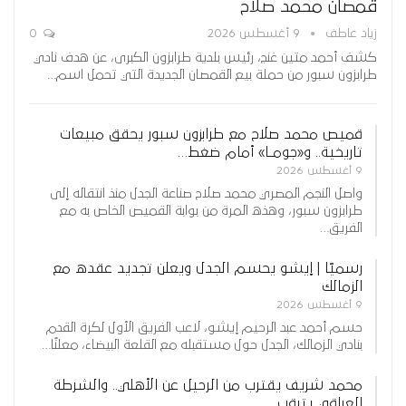
قمصان محمد صلاح
زياد عاطف
9 أغسطس 2026
0
كشف أحمد متين غنج، رئيس بلدية طرابزون الكبرى، عن هدف نادي
طرابزون سبور من حملة بيع القمصان الجديدة التي تحمل اسم…
قميص محمد صلاح مع طرابزون سبور يحقق مبيعات
تاريخية.. و«جومـا» أمام ضغط…
9 أغسطس 2026
واصل النجم المصري محمد صلاح صناعة الجدل منذ انتقاله إلى
طرابزون سبور، وهذه المرة من بوابة القميص الخاص به مع
الفريق…
رسميًا | إيشو يحسم الجدل ويعلن تجديد عقده مع
الزمالك
9 أغسطس 2026
حسم أحمد عبد الرحيم إيشو، لاعب الفريق الأول لكرة القدم
بنادي الزمالك، الجدل حول مستقبله مع القلعة البيضاء، معلنًا…
محمد شريف يقترب من الرحيل عن الأهلي.. والشرطة
العراقي يترقب