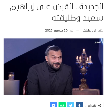
الجديدة.. القبض على إبراهيم
سعيد وطليقته
في
20 ديسمبر 2025
كتب
زياد عاطف
شارك