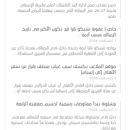
خسر منتخب مصر لكرة اليد للناشئات أمام نظيره الإسباني
بنتيجة 27-26، في المباراة التي جمعت بينهما اليوم الجمعة،
ضمن…
خاص | عقوبة شيكو بانزا قد تكون الأكبر في تاريخ
الزمالك بسبب أزمة…
7 أغسطس 2026
يواجه شيكو بانزا أزمة جديدة داخل نادي الزمالك، بعدما تأخر عن
العودة إلى القاهرة للانتظام في معسكر الفريق استعدادًا…
موقع الملاعب يكشف سبب غياب منصف بقرار عن سفر
الأهلي إلى إسبانيا
7 أغسطس 2026
كشف مصدر داخل النادي الأهلي أن غياب الجزائري منصف بقرار
عن بعثة الفريق المتجهة إلى إسبانيا لم يكن بسبب إصابة أو…
برشلونة يبدأ مفاوضات رسمية لحسم صفقته الرابعة
7 أغسطس 2026
دخل نادي برشلونة مرحلة متقدمة في سعيه للتعاقد مع نجم
خط وسط مانشستر سيتي، رودري، بعدما بدأ محادثات رسمية
مع إدارة…