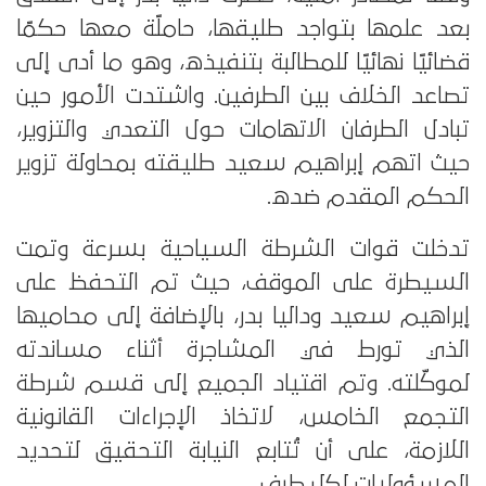
بعد علمها بتواجد طليقها، حاملًة معها حكمًا
قضائيًا نهائيًا للمطالبة بتنفيذه، وهو ما أدى إلى
تصاعد الخلاف بين الطرفين. واشتدت الأمور حين
تبادل الطرفان الاتهامات حول التعدي والتزوير،
حيث اتهم إبراهيم سعيد طليقته بمحاولة تزوير
الحكم المقدم ضده.
تدخلت قوات الشرطة السياحية بسرعة وتمت
السيطرة على الموقف، حيث تم التحفظ على
إبراهيم سعيد وداليا بدر، بالإضافة إلى محاميها
الذي تورط في المشاجرة أثناء مساندته
لموكّلته. وتم اقتياد الجميع إلى قسم شرطة
التجمع الخامس، لاتخاذ الإجراءات القانونية
اللازمة، على أن تُتابع النيابة التحقيق لتحديد
المسؤوليات لكل طرف.