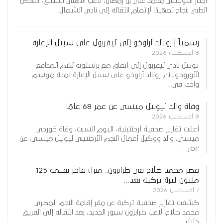
اجتاز التونسي محمد علي بن رمضان، لاعب الأهلي السابق، الفحص
الطبي بنجاح تمهيدًا لإتمام انتقاله إلى نادي الشمال…
رسمياً | رونالد أراوخو إلى ليفربول على سبيل الإعارة
8 أغسطس 2026
توصل نادي ليفربول إلى اتفاق مع برشلونة لضم المدافع
الأوروجوياني رونالد أراوخو على سبيل الإعارة لمدة موسم
واحد، في…
وفاة والد ليونيل ميسي عن عمر 68 عامًا
8 أغسطس 2026
أعلنت تقارير صحفية أرجنتينية، اليوم السبت، وفاة خورخي
ميسي، والد ووكيل أعمال النجم الأرجنتيني ليونيل ميسي، عن
عمر…
قصر محمد صلاح في طرابزون.. منزل فاخر بقيمة 125
مليون ليرة تركية بعد…
7 أغسطس 2026
كشفت تقارير صحفية تركية عن مقر إقامة النجم المصري
محمد صلاح، لاعب طرابزون سبور الجديد، بعد انتقاله إلى الفريق
خلال…