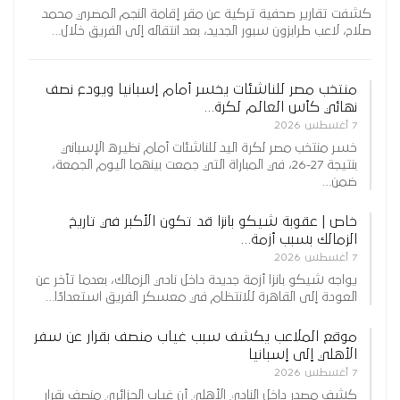
كشفت تقارير صحفية تركية عن مقر إقامة النجم المصري محمد
صلاح، لاعب طرابزون سبور الجديد، بعد انتقاله إلى الفريق خلال…
منتخب مصر للناشئات يخسر أمام إسبانيا ويودع نصف
نهائي كأس العالم لكرة…
7 أغسطس 2026
خسر منتخب مصر لكرة اليد للناشئات أمام نظيره الإسباني
بنتيجة 27-26، في المباراة التي جمعت بينهما اليوم الجمعة،
ضمن…
خاص | عقوبة شيكو بانزا قد تكون الأكبر في تاريخ
الزمالك بسبب أزمة…
7 أغسطس 2026
يواجه شيكو بانزا أزمة جديدة داخل نادي الزمالك، بعدما تأخر عن
العودة إلى القاهرة للانتظام في معسكر الفريق استعدادًا…
موقع الملاعب يكشف سبب غياب منصف بقرار عن سفر
الأهلي إلى إسبانيا
7 أغسطس 2026
كشف مصدر داخل النادي الأهلي أن غياب الجزائري منصف بقرار