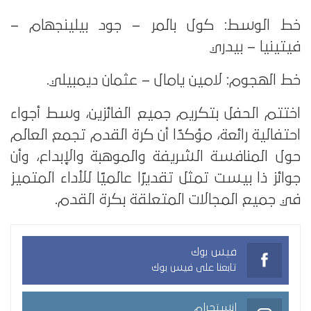
خط الوسط: كول بالمر – جود بيلينجهام –
فيتينيا – بيدري
خط الهجوم: لامين يامال – عثمان ديمبيلي.
اختتم الحفل بتكريم جميع الفائزين، وسط أجواء
احتفالية رائعة، مؤكدًا أن كرة القدم تجمع العالم
حول المنافسة الشريفة والموهبة والإبداع، وأن
جوائز ذا بيست تمثل تقديرًا عالميًا للأداء المتميز
في جميع المجالات المتعلقة بكرة القدم.
فيس بوك
تابعنا على فيس بوك
انستجرام