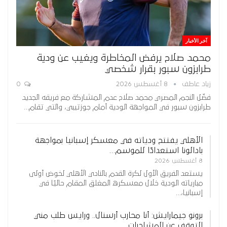
آخر الأخبار
محمد صلاح يرفض المخاطرة ويغيب عن ودية
طرابزون سبور بقرار شخصي
زياد عاطف
8 أغسطس 2026
0
فضّل النجم المصري محمد صلاح عدم المشاركة مع فريقه الجديد
طرابزون سبور في المواجهة الودية أمام جوزتيبي، والتي تقام…
الأهلي يفتتح ودياته في معسكر إسبانيا بمواجهة
بادالونا استعدادًا للموسم…
8 أغسطس 2026
يستعد الفريق الأول لكرة القدم بالنادي الأهلي لخوض أولى
مبارياته الودية خلال معسكره المغلق المقام حاليًا في
إسبانيا،…
برونو جيمارايش: أنا محارب أرسنال.. ورايس طلب مني
التوقف عن المشاجرات