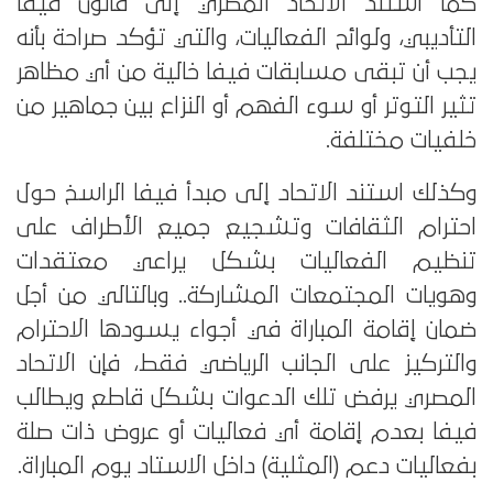
كما استند الاتحاد المصري إلى قانون فيفا
التأديبي، ولوائح الفعاليات، والتي تؤكد صراحة بأنه
يجب أن تبقى مسابقات فيفا خالية من أي مظاهر
تثير التوتر أو سوء الفهم أو النزاع بين جماهير من
خلفيات مختلفة.
وكذلك استند الاتحاد إلى مبدأ فيفا الراسخ حول
احترام الثقافات وتشجيع جميع الأطراف على
تنظيم الفعاليات بشكل يراعي معتقدات
وهويات المجتمعات المشاركة.. وبالتالي من أجل
ضمان إقامة المباراة في أجواء يسودها الاحترام
والتركيز على الجانب الرياضي فقط، فإن الاتحاد
المصري يرفض تلك الدعوات بشكل قاطع ويطالب
فيفا بعدم إقامة أي فعاليات أو عروض ذات صلة
بفعاليات دعم (المثلية) داخل الاستاد يوم المباراة.