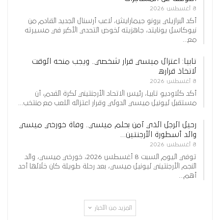
8 أغسطس 2026
أكد البرازيلي برونو جيمارايش، لاعب أرسنال الجديد القادم من
نيوكاسل يونايتد، جاهزيته لخوض التحدي الأكبر في مسيرته
مع…
تابيا: اعتزال ميسي قرار شخصي.. ويجب منحه الوقت
لاتخاذ قراره
8 أغسطس 2026
أكد كلاوديو تابيا، رئيس الاتحاد الأرجنتيني لكرة القدم، أن
مستقبل ليونيل ميسي الدولي وقرار اعتزاله اللعب مع منتخب…
رحيل الرجل الذي آمن بحلم ميسي.. وفاة خورخي ميسي
والد أسطورة الأرجنتين…
8 أغسطس 2026
توفي اليوم السبت 8 أغسطس 2026، خورخي ميسي، والد
النجم الأرجنتيني ليونيل ميسي، بعد رحلة طويلة كان خلالها أحد
أهم…
المزيد من الأخبار