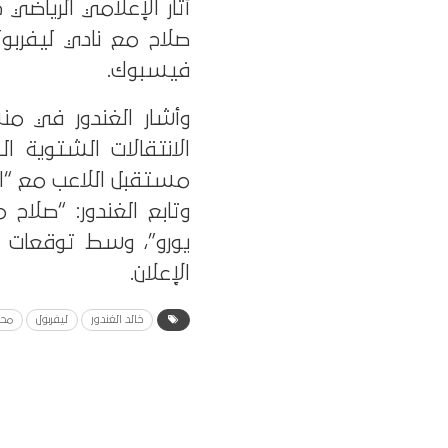
أثار الإعلامي الرياضي
صلاح مع نادي ليفربول
فيسبوك.
وأشار الغندور في م
مستقبل اللاعب مع “ال
يورو”، وسط توقعات بت
الإعلان.
خالد الغندور
ليفربول
محم