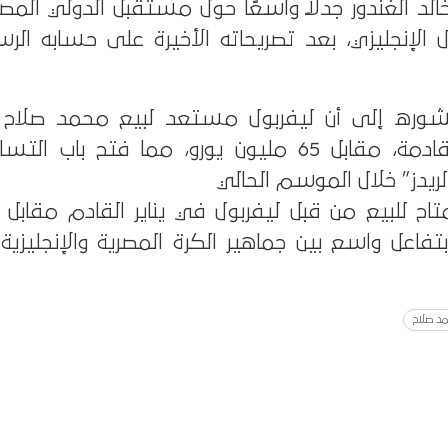
 خالد الغندور جدلًا واسعًا حول مستقبل الدولي ال
 الإنجليزي، بعد تصريحاته الأخيرة على حسابه ال
نشوره إلى أن ليفربول مستعد لبيع محمد صلاح 
الانتقالات الشتوية القادمة، مقابل 65 مليون يورو، مما فتح ب
ريدز” خلال الموسم الحالي
فاعل واسع بين جماهير الكرة المصرية والإنجليزية
د صلاح