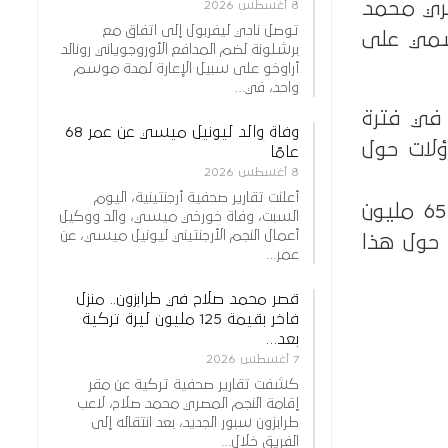
مصري محمد
8 أغسطس 2026
توصل نادي ليفربول إلى اتفاق مع
رسمي على
برشلونة لضم المدافع الأوروجوياني رونالد
أراوخو على سبيل الإعارة لمدة موسم
واحد، في…
في فترة
وفاة والد ليونيل ميسي عن عمر 68
اب التساؤلات حول
عامًا
8 أغسطس 2026
أعلنت تقارير صحفية أرجنتينية، اليوم
وتابع الغندور: “صلاح متاح للبيع من قبل ليفربول في يناير القادم مقابل 65 مليون
السبت، وفاة خورخي ميسي، والد ووكيل
أعمال النجم الأرجنتيني ليونيل ميسي، عن
 حول هذا
عمر…
قصر محمد صلاح في طرابزون.. منزل
فاخر بقيمة 125 مليون ليرة تركية
بعد…
7 أغسطس 2026
كشفت تقارير صحفية تركية عن مقر
إقامة النجم المصري محمد صلاح، لاعب
طرابزون سبور الجديد، بعد انتقاله إلى
الفريق خلال…