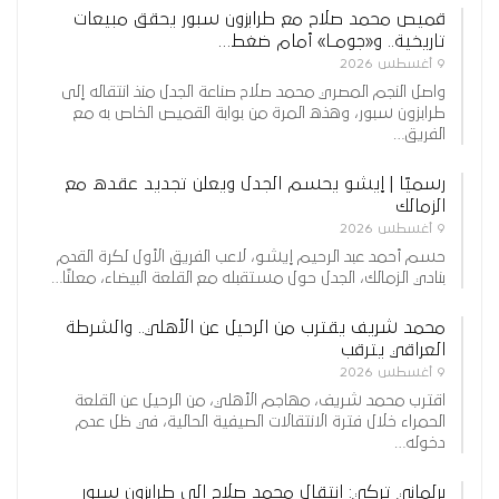
قميص محمد صلاح مع طرابزون سبور يحقق مبيعات
تاريخية.. و«جومـا» أمام ضغط…
9 أغسطس 2026
واصل النجم المصري محمد صلاح صناعة الجدل منذ انتقاله إلى
طرابزون سبور، وهذه المرة من بوابة القميص الخاص به مع
الفريق…
رسميًا | إيشو يحسم الجدل ويعلن تجديد عقده مع
الزمالك
9 أغسطس 2026
حسم أحمد عبد الرحيم إيشو، لاعب الفريق الأول لكرة القدم
بنادي الزمالك، الجدل حول مستقبله مع القلعة البيضاء، معلنًا…
محمد شريف يقترب من الرحيل عن الأهلي.. والشرطة
العراقي يترقب
9 أغسطس 2026
اقترب محمد شريف، مهاجم الأهلي، من الرحيل عن القلعة
الحمراء خلال فترة الانتقالات الصيفية الحالية، في ظل عدم
دخوله…
برلماني تركي: انتقال محمد صلاح إلى طرابزون سبور