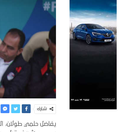
شارك
يفاضل حلمي طولان، الم