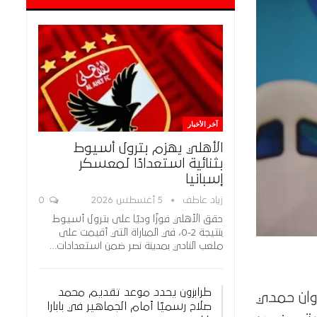
آخر الأخبار
الأهلي يهزم بترول أسيوط
بثنائية استعدادًا لمعسكر
إسبانيا
زياد عاطف
5 أغسطس 2026
0
حقق الأهلي فوزًا وديًا على بترول أسيوط
بنتيجة 2-0، في المباراة التي أقيمت على
ملعب النادي بمدينة نصر ضمن استعدادات…
طرابزون يحدد موعد تقديم محمد
روان حمدي
صلاح رسميًا أمام الجماهير في بابارا