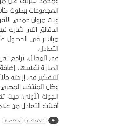
ومحمد شريف قبل مواجه
المجموعات ببطولة كأس 
وبات مروان حمدي الأقر
الدقائق التي شارك 
مباشر في الحصول عل
التعادل.
في المقابل، تراجع 
المباراة نفسها، إضافة
للتفكير في إراحته خلال 
وكان المنتخب المصري
أفشة التعادل من علامة 
حلمي طولان
منتخب مصر