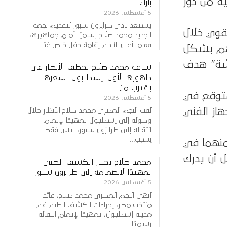
ة من دور
بارك
5 أغسطس 2026
يستعد نادي طرابزون سبور لتقديم نجمه
لقوي خلال
الجديد محمد صلاح رسميًا أمام جماهيره،
بعدما أعلن النادي إقامة حفل خاص غدًا…
هم بشكل
شة” هدف
ساعة محمد صلاح تخطف الأنظار في
ظهوره الأول بإسطنبول.. سعرها
يقترب من…
متوقع في
5 أغسطس 2026
هاز الفني
لفت النجم المصري محمد صلاح الأنظار خلال
وصوله إلى إسطنبول تمهيدًا لإتمام
انتقاله إلى طرابزون سبور، ليس فقط
بسبب…
منهما في
قدم الأزرق بهدف فهد الهاجري في الدقيقة 64، قبل أن يدرك
محمد صلاح يجتاز الكشف الطبي
تمهيدًا لانضمامه إلى طرابزون سبور
5 أغسطس 2026
أنهى النجم المصري محمد صلاح، قائد
منتخب مصر، إجراءات الكشف الطبي في
مدينة إسطنبول، تمهيدًا لإتمام انتقاله
رسميًا…