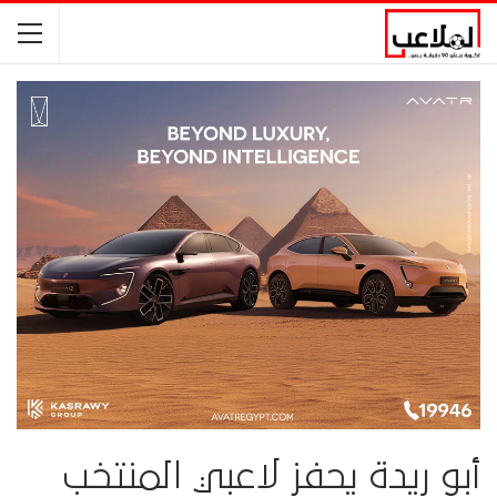
أبو ريدة يحفز لاعبي المنتخب