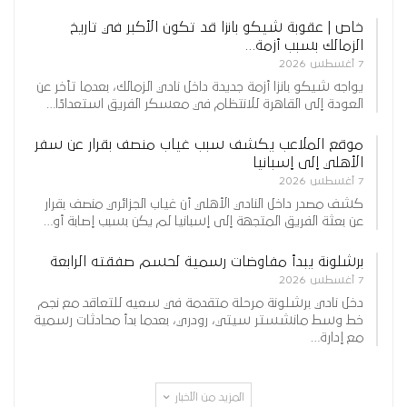
خاص | عقوبة شيكو بانزا قد تكون الأكبر في تاريخ
الزمالك بسبب أزمة…
7 أغسطس 2026
يواجه شيكو بانزا أزمة جديدة داخل نادي الزمالك، بعدما تأخر عن
العودة إلى القاهرة للانتظام في معسكر الفريق استعدادًا…
موقع الملاعب يكشف سبب غياب منصف بقرار عن سفر
الأهلي إلى إسبانيا
7 أغسطس 2026
كشف مصدر داخل النادي الأهلي أن غياب الجزائري منصف بقرار
عن بعثة الفريق المتجهة إلى إسبانيا لم يكن بسبب إصابة أو…
برشلونة يبدأ مفاوضات رسمية لحسم صفقته الرابعة
7 أغسطس 2026
دخل نادي برشلونة مرحلة متقدمة في سعيه للتعاقد مع نجم
خط وسط مانشستر سيتي، رودري، بعدما بدأ محادثات رسمية
مع إدارة…
المزيد من الأخبار