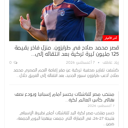
آخر الأخبار
قصر محمد صلاح في طرابزون.. منزل فاخر بقيمة
125 مليون ليرة تركية بعد انتقاله إلى…
زياد عاطف
7 أغسطس 2026
0
كشفت تقارير صحفية تركية عن مقر إقامة النجم المصري محمد
صلاح، لاعب طرابزون سبور الجديد، بعد انتقاله إلى الفريق خلال…
منتخب مصر للناشئات يخسر أمام إسبانيا ويودع نصف
نهائي كأس العالم لكرة…
7 أغسطس 2026
خسر منتخب مصر لكرة اليد للناشئات أمام نظيره الإسباني
بنتيجة 27-26، في المباراة التي جمعت بينهما اليوم الجمعة،
ضمن…