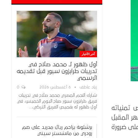
آخر الأخبار
أول ظهور لـ محمد صلاح في
تدريبات طرابزون سبور قبل تقديمه
الرسمي
زياد عاطف
6 أغسطس 2026
0
شارك النجم المصري محمد صلاح في تدريبات
فريق طرابزون سبور صباح اليوم الخميس، في
أول ظهور له بقميص الفريق التركي،…
 تمنياته
ر المقبل
لى ضرورة
برشلونة يزاحم ريال مدريد على ضم
رودري من مانشستر سيتي