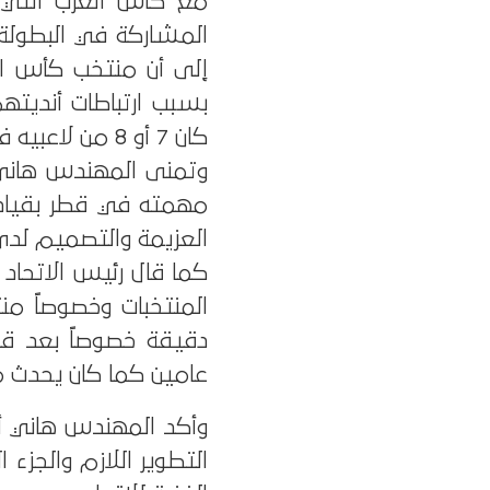
مع كأس العرب التي ط
المشاركة في البطولة 
إلى أن منتخب كأس ال
بسبب ارتباطات أنديته
كان 7 أو 8 من لاعبيه في صفوف المنتخب.
وتمنى المهندس هاني 
مهمته في قطر بقياد
العزيمة والتصميم لدى
كما قال رئيس الاتحاد ا
دقيقة خصوصاً بعد قرا
عامين كما كان يحدث م
وأكد المهندس هاني أبو
التطوير اللازم والجزء