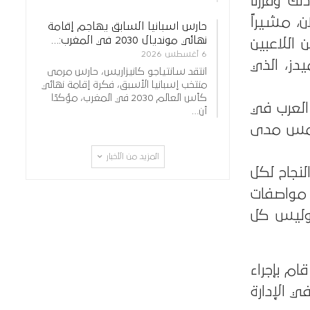
ك وقررنا
، مشيراً
حارس اسبانيا السابق يهاجم إقامة
نهائي مونديال 2030 في المغرب:…
اللاعبين
6 أغسطس 2026
دز، الذي
انتقد سانتياجو كانيزاريس، حارس مرمى
منتخب إسبانيا الأسبق، فكرة إقامة نهائي
كأس العالم 2030 في المغرب، مؤكدًا
العرب في
أن…
ولمس مدى
المزيد من الأخبار
لنجاح لكل
 تتطلب مواصفات
 وليس كل
ام بإجراء
ي الإدارة