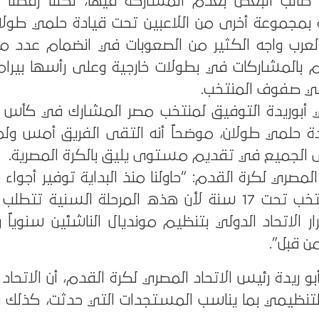
الب البعض بعدم المشاركة فيها، لكننا رفضنا ذل
بمجموعة أخرى من اللاعبين تحت قيادة حلمي طولان
عرب واجه الكثير من الصعوبات في انضمام عدد من 
م بالمشاركات في بطولات خارجية وعلى رأسها بيرامي
أبوريدة التوفيق لمنتخب مصر المشارك في كأس 
ة حلمي طولان، موضحاً أنه التقى الفريق أمس 
 الجميع في تقديم مستوى يليق بالكرة المصرية.
لمصري لكرة القدم: “حاولنا منذ البداية توفير أجواء ا
المنتخبات وخصوصاً منتخب تحت 17 سنة لأن هذه المرحلة السنية
ر الاتحاد الدولي بتنظيم مونديال الناشئين سنوياً
ن قبل”.
 ريدة رئيس الاتحاد المصري لكرة القدم، أن الاتحاد ق
 التنظيمي بما يناسب المستجدات التي حدثت، كذلك ف