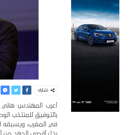
شارك
أعرب المهندس هاني أ
بالتوفيق للمنتخب الو
في المغرب، ويسبقه ال
بذل أقصى الجهد من أج