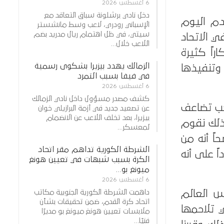
6 أغسطس 2026
دخل نادي برشلونة سباق التعاقد مع
دم اليوم
الإسباني رودري، لاعب وسط مانشستر
سيتي، في ظل اهتمام ريال مدريد بضم
 الاتحاد
اللاعب خلال…
اراً كثيرة
الزمالك يهدد بيزيرا بشكوى رسمية
 وتنفيذها
في فيفا بسبب التمرد
6 أغسطس 2026
كشف مصدر مسؤول داخل نادي الزمالك
تخب تضاعف
عن تصعيد جديد في أزمة البرازيلي خوان
بيزيرا، بعد تخلف اللاعب عن الانضمام
لذلك نقوم
لمعسكر…
اً أنه من
الشرطة الكورية تداهم مقر اتحاد
ً على أنه
الكرة بسبب شبهات في تعيين هونغ
ميونغ بو…
6 أغسطس 2026
داهمت الشرطة الكورية الجنوبية مكاتب
 العالم
اتحاد كرة القدم، ضمن تحقيقات بشأن
 تلاحمها
ملابسات تعيين هونغ ميونغ بو مديرًا
فنيًا…