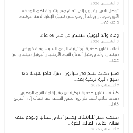
8 أغسطس 2026
توصل نادي ليفربول إلى اتفاق مع برشلونة لضم المدافع
الأوروجوياني رونالد أراوخو على سبيل الإعارة لمدة موسم
واحد، في…
وفاة والد ليونيل ميسي عن عمر 68 عامًا
8 أغسطس 2026
أعلنت تقارير صحفية أرجنتينية، اليوم السبت، وفاة خورخي
ميسي، والد ووكيل أعمال النجم الأرجنتيني ليونيل ميسي، عن
عمر…
قصر محمد صلاح في طرابزون.. منزل فاخر بقيمة 125
مليون ليرة تركية بعد…
7 أغسطس 2026
كشفت تقارير صحفية تركية عن مقر إقامة النجم المصري
محمد صلاح، لاعب طرابزون سبور الجديد، بعد انتقاله إلى الفريق
خلال…
منتخب مصر للناشئات يخسر أمام إسبانيا ويودع نصف
نهائي كأس العالم لكرة…
7 أغسطس 2026