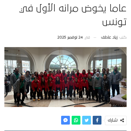
عاما يخوض مرانه الأول في
تونس
في
24 نوفمبر 2025
كتب
زياد عاطف
شارك