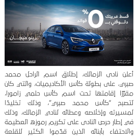
أعلن نادى الزمالك، إطلاق اسم الراحل محمد
صبري، على بطولة كأس الأكاديميات، والتي كان
مقرّرًا إقامتها تحت اسم كأس حلمي زامورا،
لتصبح “كأس محمد صبري”، وذلك تخليدًا
لمسيرته وإخلاصه وعطائه لنادي الزمالك، وذلك
في إطار حرص النادى على تكريم رموزه العظيمة
والاحتفاء بأبنائه الذين قدّموا الكثير للقلعة