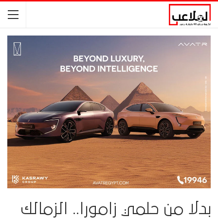
بدلا من حلمي زامورا.. الزمالك