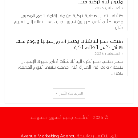
مليون ليرة تركية بعد…
7 أغسطس 2026
كشفت تقارير صحفية تركية عن مقر إقامة النجم المصري
محمد صلاح، لاعب طرابزون سبور الجديد، بعد انتقاله إلى الفريق
خلال…
منتخب مصر للناشئات يخسر أمام إسبانيا ويودع نصف
نهائي كأس العالم لكرة…
7 أغسطس 2026
خسر منتخب مصر لكرة اليد للناشئات أمام نظيره الإسباني
بنتيجة 27-26، في المباراة التي جمعت بينهما اليوم الجمعة،
ضمن…
المزيد من الأخبار
© 2026 - الملاعب. جميع الحقوق محفوظة.
يتم التشغيل بواسطة
Avenue Marketing Agency