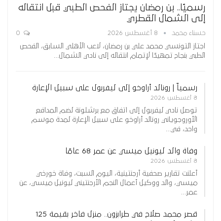
رسميًا.. بن رمضان يجتاز الفحص الطبي قبل انتقاله
إلى الشمال القطري
حسناء محمد
8 أغسطس 2026
0
اجتاز التونسي محمد علي بن رمضان، لاعب الأهلي السابق، الفحص
الطبي بنجاح تمهيدًا لإتمام انتقاله إلى نادي الشمال…
رسمياً | رونالد أراوخو إلى ليفربول على سبيل الإعارة
8 أغسطس 2026
توصل نادي ليفربول إلى اتفاق مع برشلونة لضم المدافع
الأوروجوياني رونالد أراوخو على سبيل الإعارة لمدة موسم
واحد، في…
وفاة والد ليونيل ميسي عن عمر 68 عامًا
8 أغسطس 2026
أعلنت تقارير صحفية أرجنتينية، اليوم السبت، وفاة خورخي
ميسي، والد ووكيل أعمال النجم الأرجنتيني ليونيل ميسي، عن
عمر…
قصر محمد صلاح في طرابزون.. منزل فاخر بقيمة 125