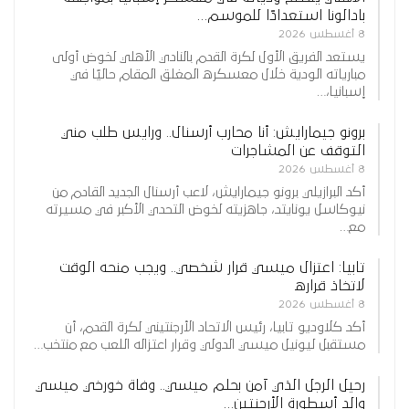
بادالونا استعدادًا للموسم…
8 أغسطس 2026
يستعد الفريق الأول لكرة القدم بالنادي الأهلي لخوض أولى
مبارياته الودية خلال معسكره المغلق المقام حاليًا في
إسبانيا،…
برونو جيمارايش: أنا محارب أرسنال.. ورايس طلب مني
التوقف عن المشاجرات
8 أغسطس 2026
أكد البرازيلي برونو جيمارايش، لاعب أرسنال الجديد القادم من
نيوكاسل يونايتد، جاهزيته لخوض التحدي الأكبر في مسيرته
مع…
تابيا: اعتزال ميسي قرار شخصي.. ويجب منحه الوقت
لاتخاذ قراره
8 أغسطس 2026
أكد كلاوديو تابيا، رئيس الاتحاد الأرجنتيني لكرة القدم، أن
مستقبل ليونيل ميسي الدولي وقرار اعتزاله اللعب مع منتخب…
رحيل الرجل الذي آمن بحلم ميسي.. وفاة خورخي ميسي
والد أسطورة الأرجنتين…