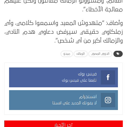
العالم، ومسؤولو الزمالك مقاتلون ولكن عليهم
معالجة الأخطاء”.
وأضاف: “متهدوش المعبد واسمعوا كلامي، وأي
زملكاوي حقيقي سيرفض دعاوي هدم النادي،
والزمالك أكبر من أي شخص”.
الدوري المصري
الزمالك
ميدو
فيس بوك
تابعنا على فيس بوك
انستجرام
لا يفوتك الجديد على انستا
آخر الأخبار