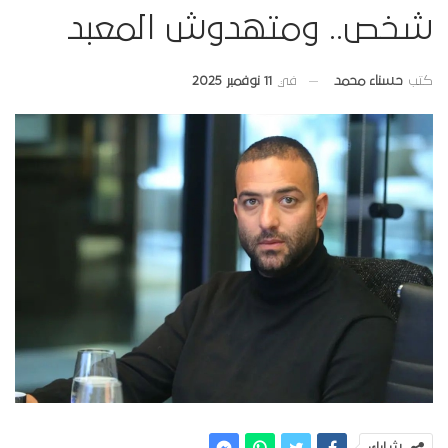
شخص.. ومتهدوش المعبد
في
11 نوفمبر 2025
كتب
حسناء محمد