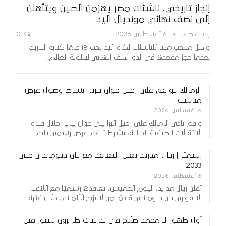
إنجاز تاريخي.. ناشئات مصر يهزمن الصين ويتأهلن
إلى نصف نهائي مونديال اليد
زياد عاطف
6 أغسطس 2026
0
واصل منتخب مصر للناشئات لكرة اليد تحت 18 عامًا كتابة التاريخ،
بعدما حجز مقعده في الدور نصف النهائي لبطولة العالم…
الزمالك يوافق على رحيل خوان بيزيرا بشرط وصول عرض
مناسب
6 أغسطس 2026
وافق نادي الزمالك على رحيل البرازيلي خوان بيزيرا خلال فترة
الانتقالات الصيفية الحالية، بشرط تلقي عرض رسمي يلبي…
رسميًا | ريال مدريد يعلن التعاقد مع يان ديوماندي حتى
2033
6 أغسطس 2026
أعلن ريال مدريد، اليوم الخميس، تعاقده رسميًا مع اللاعب
الإيفواري يان ديوماندي قادمًا من لايبزيج الألماني، خلال فترة…
أول ظهور لـ محمد صلاح في تدريبات طرابزون سبور قبل