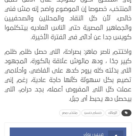
المنتخب، خصوصا إن الموضوع واضح إنه مش فني
خالص، لأن كل النقاد والمحللين والصحفيين
والجماهير المصرية حتي الناس العاديه بيتكلموا
كويس جدا عن أدائي في الفترة الأخيرة.
واختتم ناصر ماهر: بصراحة، اللي حصل ظلم ظلم
كبير جدًا ، وده مالوش علاقة بالكورة، المجهود
اللي بذلته كله يروح كده على الفاضي، وأحلامي
تضيع بكل سهولة كأنها حاجة عادية، رغم إني
عملت كل اللي المفروض أعمله، بجد حرام، اللي
بيحصل ده يحبط أي جبل.
الزمالك
حسام حسن
منتخب مصر
فيس بوك