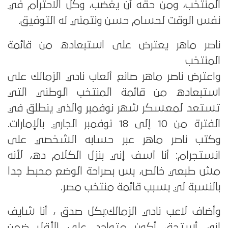
المنتخب، ومن حقه أن يغضب، وكل الاحترام في
نفس الوقت لحسام حسن ونتمني له التوفيق.
ناصر ماهر يعترض على استبعاده من قائمة
المنتخب
واعترض ناصر ماهر صانع ألعاب نادي الزمالك على
استبعاده من قائمة المنتخب الوطني التي
تستعد لمعسكر شهر نوفمبر والذي ينطلق في
الفترة من 10 إلى 18 نوفمبر الجاري بالإمارات.
وكتب ناصر ماهر عبر حسابه الشخصي على
انستجرام: أنا آسف إني بنزل الكلام ده، لأنه
مش طبعي خالص، بس بصراحة الوضع محبط جدا
بالنسبة لي بسبب قائمة منتخب مصر.
وأضاف لاعب نادي الزمالك:بكل صدق ، أنا شايف
إني أستحق أكون متواجد على الأقل ضمن