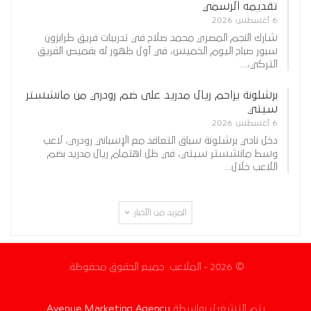
تقديمه الرسمي
6 أغسطس 2026
شارك النجم المصري محمد صلاح في تدريبات فريق طرابزون
سبور صباح اليوم الخميس، في أول ظهور له بقميص الفريق
التركي،…
برشلونة يزاحم ريال مدريد على ضم رودري من مانشستر
سيتي
6 أغسطس 2026
دخل نادي برشلونة سباق التعاقد مع الإسباني رودري، لاعب
وسط مانشستر سيتي، في ظل اهتمام ريال مدريد بضم
اللاعب خلال…
المزيد من الأخبار
© 2026 - الملاعب. جميع الحقوق محفوظة.
يتم التشغيل بواسطة
Avenue Marketing Agency