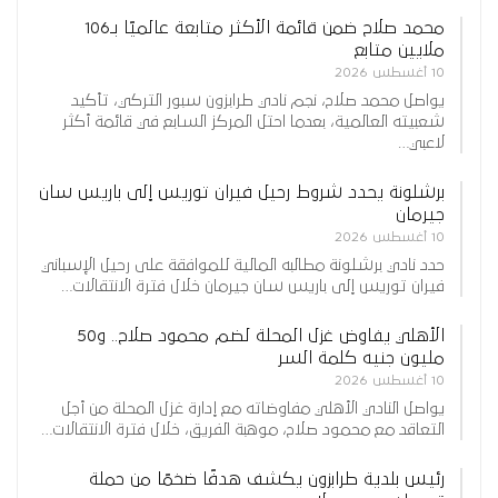
محمد صلاح ضمن قائمة الأكثر متابعة عالميًا بـ106
ملايين متابع
10 أغسطس 2026
يواصل محمد صلاح، نجم نادي طرابزون سبور التركي، تأكيد
شعبيته العالمية، بعدما احتل المركز السابع في قائمة أكثر
لاعبي…
برشلونة يحدد شروط رحيل فيران توريس إلى باريس سان
جيرمان
10 أغسطس 2026
حدد نادي برشلونة مطالبه المالية للموافقة على رحيل الإسباني
فيران توريس إلى باريس سان جيرمان خلال فترة الانتقالات…
الأهلي يفاوض غزل المحلة لضم محمود صلاح.. و50
مليون جنيه كلمة السر
10 أغسطس 2026
يواصل النادي الأهلي مفاوضاته مع إدارة غزل المحلة من أجل
التعاقد مع محمود صلاح، موهبة الفريق، خلال فترة الانتقالات…
رئيس بلدية طرابزون يكشف هدفًا ضخمًا من حملة