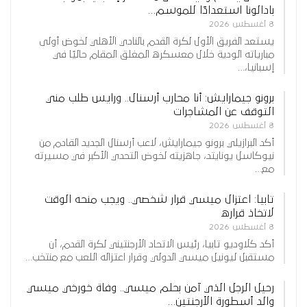
بادالونا استعدادًا للموسم…
8 أغسطس 2026
يستعد الفريق الأول لكرة القدم بالنادي الأهلي لخوض أولى
مبارياته الودية خلال معسكره المغلق المقام حاليًا في
إسبانيا،…
برونو جيمارايش: أنا محارب أرسنال.. ورايس طلب مني
التوقف عن المشاجرات
8 أغسطس 2026
أكد البرازيلي برونو جيمارايش، لاعب أرسنال الجديد القادم من
نيوكاسل يونايتد، جاهزيته لخوض التحدي الأكبر في مسيرته
مع…
تابيا: اعتزال ميسي قرار شخصي.. ويجب منحه الوقت
لاتخاذ قراره
8 أغسطس 2026
أكد كلاوديو تابيا، رئيس الاتحاد الأرجنتيني لكرة القدم، أن
مستقبل ليونيل ميسي الدولي وقرار اعتزاله اللعب مع منتخب…
رحيل الرجل الذي آمن بحلم ميسي.. وفاة خورخي ميسي
والد أسطورة الأرجنتين…