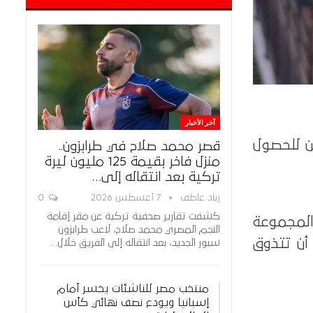
آخر الأخبار
ن للحصول
قصر محمد صلاح في طرابزون..
منزل فاخر بقيمة 125 مليون ليرة
تركية بعد انتقاله إلى…
زياد عاطف
7 أغسطس 2026
0
كشفت تقارير صحفية تركية عن مقر إقامة
ول ترتيب المجموعة
النجم المصري محمد صلاح، لاعب طرابزون
نقطة من 10 مباريات، دون أن تتذوق
سبور الجديد، بعد انتقاله إلى الفريق خلال…
منتخب مصر للناشئات يخسر أمام
إسبانيا ويودع نصف نهائي كأس