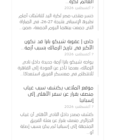
العالم لكرة…
7 أغسطس 2026
خسر منتخب مصر لكرة اليد للناشئات أمام
نظيره الإسباني بنتيجة 27-26، في المباراة
التي جمعت بينهما اليوم الجمعة، ضمن…
خاص | عقوبة شيكو بانزا قد تكون
الأكبر في تاريخ الزمالك بسبب أزمة…
7 أغسطس 2026
يواجه شيكو بانزا أزمة جديدة داخل نادي
الزمالك، بعدما تأخر عن العودة إلى القاهرة
للانتظام في معسكر الفريق استعدادًا…
موقع الملاعب يكشف سبب غياب
منصف بقرار عن سفر الأهلي إلى
إسبانيا
7 أغسطس 2026
كشف مصدر داخل النادي الأهلي أن غياب
الجزائري منصف بقرار عن بعثة الفريق
المتجهة إلى إسبانيا لم يكن بسبب إصابة
أو…