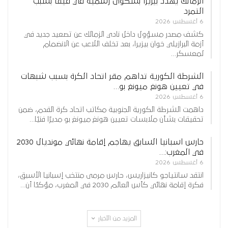
الزمالك يهدد بيزيرا بشكوى رسمية في فيفا بسبب
التمرد
6 أغسطس 2026
كشف مصدر مسؤول داخل نادي الزمالك عن تصعيد جديد في
أزمة البرازيلي خوان بيزيرا، بعد تخلف اللاعب عن الانضمام
لمعسكر…
الشرطة الكورية تداهم مقر اتحاد الكرة بسبب شبهات
في تعيين هونغ ميونغ بو…
6 أغسطس 2026
داهمت الشرطة الكورية الجنوبية مكاتب اتحاد كرة القدم، ضمن
تحقيقات بشأن ملابسات تعيين هونغ ميونغ بو مديرًا فنيًا…
حارس اسبانيا السابق يهاجم إقامة نهائي مونديال 2030
في المغرب:…
6 أغسطس 2026
انتقد سانتياجو كانيزاريس، حارس مرمى منتخب إسبانيا الأسبق،
فكرة إقامة نهائي كأس العالم 2030 في المغرب، مؤكدًا أن…
المزيد من الأخبار