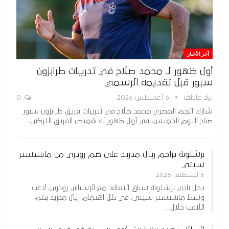
آخر الأخبار
أول ظهور لـ محمد صلاح في تدريبات طرابزون
سبور قبل تقديمه الرسمي
زياد عاطف
6 أغسطس 2026
0
شارك النجم المصري محمد صلاح في تدريبات فريق طرابزون سبور
صباح اليوم الخميس، في أول ظهور له بقميص الفريق التركي،…
برشلونة يزاحم ريال مدريد على ضم رودري من مانشستر
سيتي
6 أغسطس 2026
دخل نادي برشلونة سباق التعاقد مع الإسباني رودري، لاعب
وسط مانشستر سيتي، في ظل اهتمام ريال مدريد بضم
اللاعب خلال…