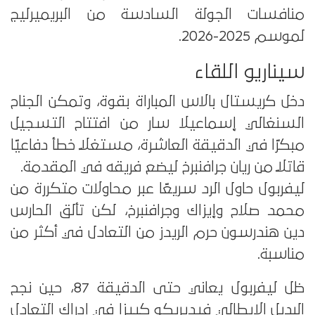
منافسات الجولة السادسة من البريميرليج
لموسم 2025-2026.
سيناريو اللقاء
دخل كريستال بالاس المباراة بقوة، وتمكن الجناح
السنغالي إسماعيلا سار من افتتاح التسجيل
مبكرًا في الدقيقة العاشرة، مستغلًا خطأ دفاعيًا
قاتلًا من ريان جرافنبرخ ليضع فريقه في المقدمة.
ليفربول حاول الرد سريعًا عبر محاولات متكررة من
محمد صلاح وإيزاك وجرافنبرخ، لكن تألق الحارس
دين هندرسون حرم الريدز من التعادل في أكثر من
مناسبة.
ظل ليفربول يعاني حتى الدقيقة 87، حين نجح
البديل الإيطالي فيديريكو كييزا في إدراك التعادل