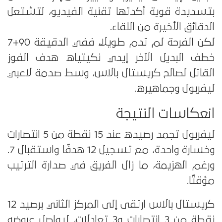
بتسديدة قوية أكدتها تقنية الفيديو، لتشتعل
الدقائق الأخيرة من اللقاء.
لكن الفرحة لم تدم طويلًا، ففي الدقيقة 90+7
خطف البديل الآخر إيدي نكيتياه هدف الفوز
القاتل لصالح كريستال بالاس، وسط صدمة لاعبي
ليفربول وجماهيره.
انعكاسات النتيجة
ليفربول تجمد رصيده عند 15 نقطة من 5 انتصارات
وخسارة واحدة، مع تسجيل 12 هدفًا واستقبال 7.
ورغم الهزيمة، ما زال الفريق في صدارة الترتيب
مؤقتًا.
كريستال بالاس ارتقى إلى المركز الثاني برصيد 12
نقطة من 3 انتصارات و3 تعادلات، ليواصل عروضه