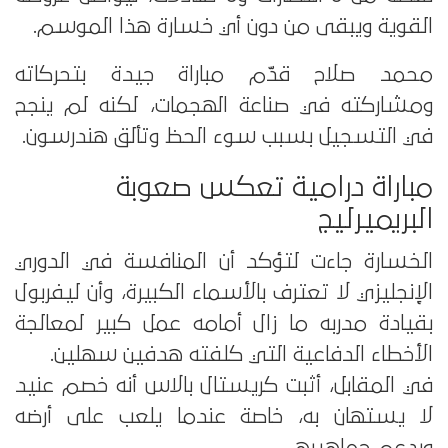
القوية ويبقى من دون أي خسارة هذا الموسم.
محمد صلاح قدّم مباراة جيدة بتحركاته
ومشاركته في صناعة الهجمات، لكنه لم ينجح
في التسجيل بسبب سوء الحظ وتألق هندرسون.
مباراة درامية تعكس صعوبة
البريميرليج
الخسارة جاءت لتؤكد أن المنافسة في الدوري
الإنجليزي لا تعترف بالأسماء الكبيرة، وأن ليفربول
بقيادة مدربه ما زال أمامه عمل كبير لمعالجة
الأخطاء الدفاعية التي كلفته هدفين سهلين.
في المقابل، أثبت كريستال بالاس أنه خصم عنيد
لا يستهان به، خاصة عندما يلعب على أرضه
وبدعم جماهيره.