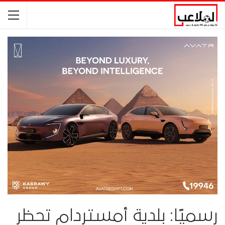
رسميًا: بلدية أمستردام تحظر