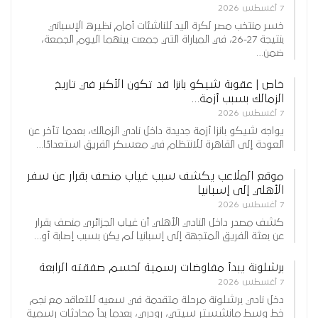
7 أغسطس 2026
خسر منتخب مصر لكرة اليد للناشئات أمام نظيره الإسباني
بنتيجة 27-26، في المباراة التي جمعت بينهما اليوم الجمعة،
ضمن…
خاص | عقوبة شيكو بانزا قد تكون الأكبر في تاريخ
الزمالك بسبب أزمة…
7 أغسطس 2026
يواجه شيكو بانزا أزمة جديدة داخل نادي الزمالك، بعدما تأخر عن
العودة إلى القاهرة للانتظام في معسكر الفريق استعدادًا…
موقع الملاعب يكشف سبب غياب منصف بقرار عن سفر
الأهلي إلى إسبانيا
7 أغسطس 2026
كشف مصدر داخل النادي الأهلي أن غياب الجزائري منصف بقرار
عن بعثة الفريق المتجهة إلى إسبانيا لم يكن بسبب إصابة أو…
برشلونة يبدأ مفاوضات رسمية لحسم صفقته الرابعة
7 أغسطس 2026
دخل نادي برشلونة مرحلة متقدمة في سعيه للتعاقد مع نجم
خط وسط مانشستر سيتي، رودري، بعدما بدأ محادثات رسمية