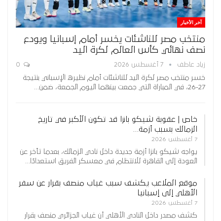
آخر الأخبار
منتخب مصر للناشئات يخسر أمام إسبانيا ويودع
نصف نهائي كأس العالم لكرة اليد
زياد عاطف
7 أغسطس 2026
0
خسر منتخب مصر لكرة اليد للناشئات أمام نظيره الإسباني بنتيجة
27-26، في المباراة التي جمعت بينهما اليوم الجمعة، ضمن…
خاص | عقوبة شيكو بانزا قد تكون الأكبر في تاريخ
الزمالك بسبب أزمة…
7 أغسطس 2026
يواجه شيكو بانزا أزمة جديدة داخل نادي الزمالك، بعدما تأخر عن
العودة إلى القاهرة للانتظام في معسكر الفريق استعدادًا…
موقع الملاعب يكشف سبب غياب منصف بقرار عن سفر
الأهلي إلى إسبانيا
7 أغسطس 2026
كشف مصدر داخل النادي الأهلي أن غياب الجزائري منصف بقرار