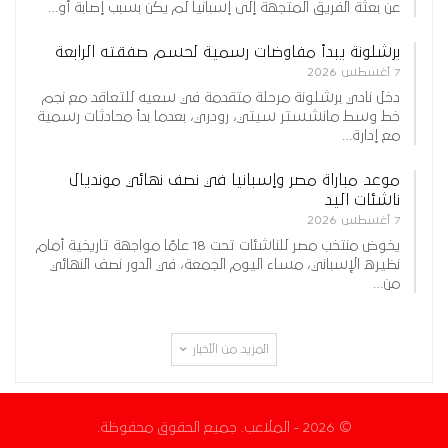
عن بعثة الفريق المتجهة إلى إسبانيا لم يكن بسبب إصابة أو…
برشلونة يبدأ مفاوضات رسمية لحسم صفقته الرابعة
7 أغسطس 2026
دخل نادي برشلونة مرحلة متقدمة في سعيه للتعاقد مع نجم
خط وسط مانشستر سيتي، رودري، بعدما بدأ محادثات رسمية
مع إدارة…
موعد مباراة مصر وإسبانيا في نصف نهائي مونديال
ناشئات اليد
7 أغسطس 2026
يخوض منتخب مصر للناشئات تحت 18 عامًا مواجهة تاريخية أمام
نظيره الإسباني، مساء اليوم الجمعة، في الدور نصف النهائي
من…
المزيد من الأخبار
© 2026 - الملاعب. جميع الحقوق محفوظة.