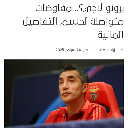
برونو لاجي؟.. مفاوضات
متواصلة لحسم التفاصيل
المالية
في
24 سبتمبر 2025
كتب
زياد عاطف