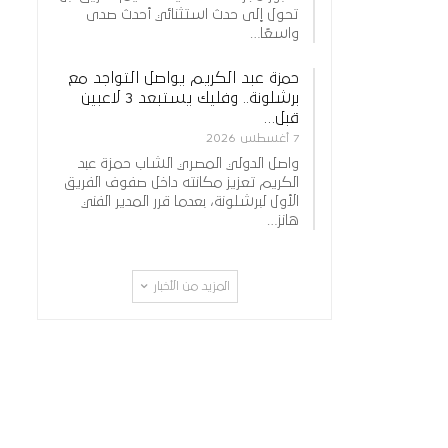
تحول إلى حدث استثنائي أحدث صدى
واسعًا…
حمزة عبد الكريم يواصل التواجد مع
برشلونة.. وفليك يستبعد 3 لاعبين
قبل…
7 أغسطس 2026
واصل الدولي المصري الشاب حمزة عبد
الكريم تعزيز مكانته داخل صفوف الفريق
الأول لبرشلونة، بعدما قرر المدير الفني
هانز…
المزيد من الأخبار