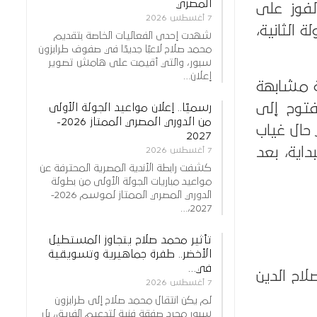
المصري
، بعدما حقق الفوز على
7 أغسطس 2026
 الثانية،
شهدت إحدى الفعاليات الخاصة بتقديم
محمد صلاح لاعبًا جديدًا في صفوف طرابزون
سبور، والتي أقيمت على هامش تصوير
إعلان…
طة مشابهة
فتوح إلى
رسميًا.. إعلان مواعيد الجولة الأولى
من الدوري المصري الممتاز 2026-
 حال غياب
2027
داية، بعد
7 أغسطس 2026
كشفت رابطة الأندية المصرية المحترفة عن
مواعيد مباريات الجولة الأولى من بطولة
الدوري المصري الممتاز لموسم 2026-
2027،…
تأثير محمد صلاح يتجاوز المستطيل
الأخضر.. طفرة جماهيرية وتسويقية
في…
اح الدين
7 أغسطس 2026
لم يكن انتقال محمد صلاح إلى طرابزون
سبور مجرد صفقة فنية لتدعيم الفريق، بل