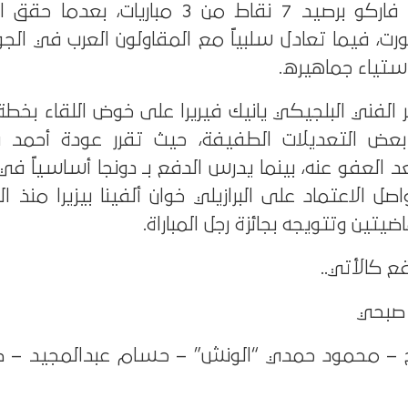
يدخل الزمالك مواجهة فاركو برصيد 7 نقاط من 3 مباريات
، فيما تعادل سلبياً مع المقاولون العرب في الجولة
استياء جماهيره.
ر الفني البلجيكي يانيك فيريرا على خوض اللقاء بخ
 بعض التعديلات الطفيفة، حيث تقرر عودة أحمد 
العفو عنه، بينما يدرس الدفع بـ دونجا أساسياً في
 الاعتماد على البرازيلي خوان ألفينا بيزيرا منذ الب
اضيتين وتتويجه بجائزة رجل المباراة.
ع كالأتي..
 صبحي
ح – محمود حمدي “الونش” – حسام عبدالمجيد – صل