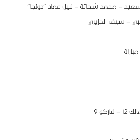
سعيد – محمد شحاتة – نبيل عماد “دونجا”
 – سيف الجزيري
اركو 9