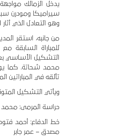
سيراميكا ومودرن سبورت
وهو التعادل الذي أثار 
من جانبه، استقر المدي
للمباراة السابقة مع
التشكيل الأساسي بعد 
محمد شحاتة. كما يواصل
تألقه في المباراتين الم
ويأتي التشكيل المتوق
حراسة المرمى: محمد
خط الدفاع: أحمد فتو
مصدق – عمر جابر