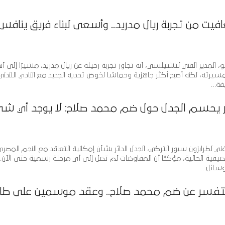
فيت من تجربة ريال مدريد.. وأسعى لبناء فريق ينافس
 المدير الفني لتشيلسي، أنه تجاوز تجربة رحيله عن ريال مدريد، مشيرًا إلى أن
سيرته، لكنه أصبح أكثر جاهزية وحماسًا لخوض تحديه الجديد مع النادي اللندني
فة…
ر يحسم الجدل حول ضم محمد صلاح: لا يوجد أي ش
ي لطرابزون سبور التركي، الجدل الدائر بشأن إمكانية التعاقد مع النجم المص
الصيفية الحالية، مؤكدًا أن المفاوضات لم تصل إلى أي مرحلة رسمية حتى الآن.
وسائل…
ستفسر عن ضم محمد صلاح.. وعقد موسمين على طاو