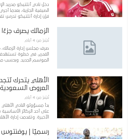
دخل نادي أتلتيكو مدريد ال
الصيفية الجارية، بعدما أج
فإن إدارة أتلتيكو تدرس ت
الزمالك يصرف جزءًا
نُشِرَ من 4 أيام
صرف مجلس إدارة الزمالك، مس
القدم، في خطوة تستهدف تو
الموسم الجديد. وبحسب مصد
الأهلي يتحرك لتجد
العروض السعودية
نُشِرَ من 4 أيام
بدأ مسؤولو النادي الأهلي
على أحد الركائز الأساسية 
الأخيرة. وتقدمت إدارة ال
رسميًا | يوفنتوس 