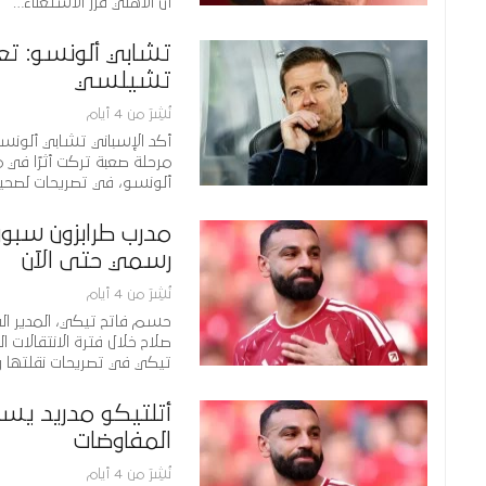
أن الأهلي قرر الاستغناء…
تشابي ألونسو: تعا
تشيلسي
نُشِرَ من 4 أيام
أكد الإسباني تشابي ألونسو،
مرحلة صعبة تركت أثرًا في م
ألونسو، في تصريحات لصحي
مدرب طرابزون سبو
رسمي حتى الآن
نُشِرَ من 4 أيام
حسم فاتح تيكي، المدير الفن
صلاح خلال فترة الانتقالات 
تيكي في تصريحات نقلتها 
أتلتيكو مدريد ي
المفاوضات
نُشِرَ من 4 أيام