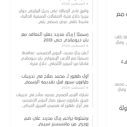
6 أغسطس 2026
وافق نادي الزمالك على رحيل البرازيلي خوان
 مع
بيزيرا خلال فترة الانتقالات الصيفية الحالية،
بشرط تلقي عرض رسمي يلبي…
رسميًا | ريال مدريد يعلن التعاقد مع
ها كانت
يان ديوماندي حتى 2033
. وقال
6 أغسطس 2026
أعلن ريال مدريد، اليوم الخميس، تعاقده
رسميًا مع اللاعب الإيفواري يان ديوماندي
يء
قادمًا من لايبزيج الألماني، خلال فترة…
أول ظهور لـ محمد صلاح في تدريبات
طرابزون سبور قبل تقديمه الرسمي
ري محمد
6 أغسطس 2026
 وقال
شارك النجم المصري محمد صلاح في تدريبات
فريق طرابزون سبور صباح اليوم الخميس،
في أول ظهور له بقميص الفريق التركي،…
لة
برشلونة يزاحم ريال مدريد على ضم
رودري من مانشستر سيتي