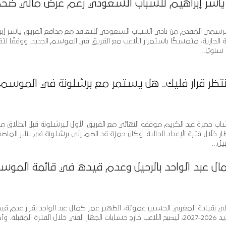
 ياسر إبراهيم للشباب السعودي رغم عرض مالي ضخ
الرسمي المقدم من نادي الشباب السعودي للتعاقد مع مدافع الفريق ياسر إب
ة الجارية، متمسكًا باستمرار اللاعب مع الفريق في الموسم الجديد. ووفقًا لتقا
 سنويًا…
نتظر قرار فليك.. هل يستمر مع برشلونة في الموسم
ب حمزة عبد الكريم موقفه النهائي مع الفريق الأول لـبرشلونة قبل انطلاق
لفت الأنظار خلال فترة الإعداد الحالية. وكان حمزة قد انضم إلى برشلونة في يناير الماض
يل…
مال عبد الواحد بالرحيل وعدم قيده في قائمة الموس
لأهلي بقيادة المغربي الحسين عموتة، الظهير عمر كمال عبد الواحد بقرار عدم ق
قائمة الفريق للموسم الجديد 2026-2027، ليصبح اللاعب خارج حسابات الجهاز الفني خلال الفترة المقبل