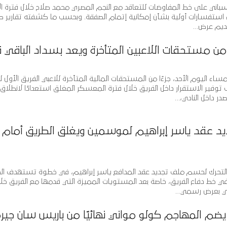
إسباني على خط المفاوضات للتعاقد مع النجم المصري محمد صلاح خلال فترة الا
رى استفسارات أولية بشأن إمكانية إتمام الصفقة. وبحسب ما كشفته تقارير ص
قديم عرض…
 من مستحقات اللاعبين المتأخرة ويعد بسداد الباقي قري
اء اليوم الأحد، جزءًا من المستحقات المالية المتأخرة للاعبي الفريق الأول ل
فير الاستقرار داخل الفريق خلال فترة المعسكر المغلق استعدادًا لانطلاق
ر داخل النادي،…
يد عقد ياسر إبراهيم لموسمين ويغلق الطريق أمام
 التحرك لحسم ملف تجديد عقد المدافع ياسر إبراهيم، في خطوة تستهدف ال
في خط دفاع الفريق، خاصة بعد المستويات المميزة التي قدمها مع الفريق خلال
أهلي بعرض رسمي…
يضم المهاجم كولو مواني نهائيًا من باريس سان جيرم