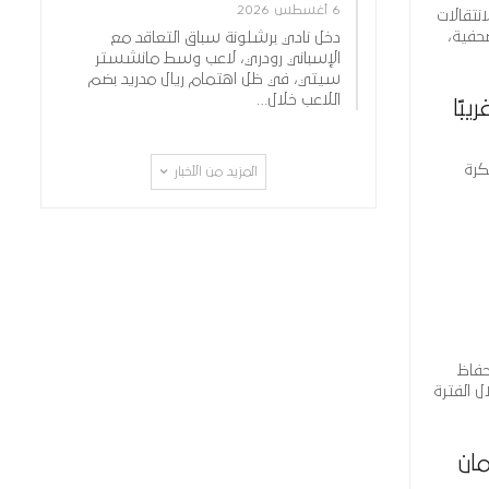
6 أغسطس 2026
نتقالات
حفية،
دخل نادي برشلونة سباق التعاقد مع
الإسباني رودري، لاعب وسط مانشستر
سيتي، في ظل اهتمام ريال مدريد بضم
اللاعب خلال…
بًا
كرة
المزيد من الأخبار
حفاظ
 الفترة
ان