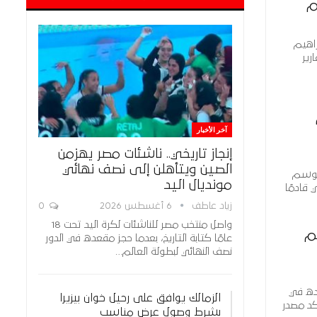
م
راهيم
رير
آخر الأخبار
إنجاز تاريخي.. ناشئات مصر يهزمن
الصين ويتأهلن إلى نصف نهائي
 موسم
مونديال اليد
ي قادمًا
زياد عاطف
6 أغسطس 2026
0
واصل منتخب مصر للناشئات لكرة اليد تحت 18
م
عامًا كتابة التاريخ، بعدما حجز مقعده في الدور
نصف النهائي لبطولة العالم…
يده في
الزمالك يوافق على رحيل خوان بيزيرا
ة. وأكد مصدر
بشرط وصول عرض مناسب